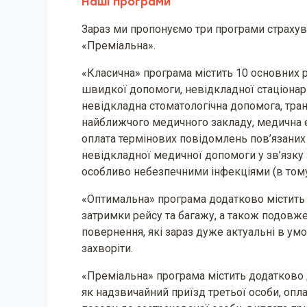
Наші програми
Зараз ми пропонуємо три програми страхув
«Преміальна».
«Класична» програма містить 10 основних р
швидкої допомоги, невідкладної стаціонарн
невідкладна стоматологічна допомога, тра
найближчого медичного закладу, медична ева
оплата термінових повідомлень пов’язаних
невідкладної медичної допомоги у зв’язку 
особливо небезпечними інфекціями (в тому
«Оптимальна» програма додатково містить т
затримки рейсу та багажу, а також подовж
повернення, які зараз дуже актуальні в умо
захворіти.
«Преміальна» програма містить додатково 
як надзвичайний приїзд третьої особи, опл