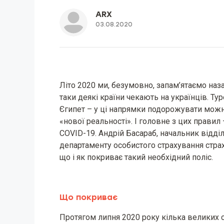
ARX
03.08.2020
Літо 2020 ми, безумовно, запам’ятаємо наз
таки деякі країни чекають на українців. Тур
Єгипет – у ці напрямки подорожувати можн
«нової реальності». І головне з цих правил
COVID-19. Андрій Басараб, начальник відд
департаменту особистого страхування страх
що і як покриває такий необхідний поліс.
Що покриває
Протягом липня 2020 року кілька великих 