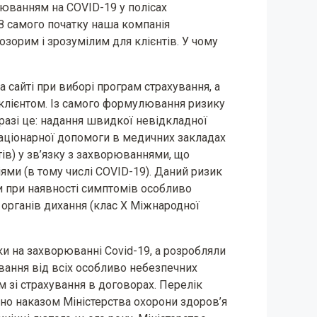
рюванням на СOVID-19 у полісах
 З самого початку наша компанія
зорим і зрозумілим для клієнтів. У чому
 сайті при виборі програм страхування, а
з клієнтом. Із самого формулювання ризику
аразі це: надання швидкої невідкладної
таціонарної допомоги в медичних закладах
тів) у зв’язку з захворюваннями, що
ями (в тому числі COVID-19). Даний ризик
ки при наявності симптомів особливо
 органів дихання (клас Х Міжнародної
ки на захворюванні Сovid-19, а розробляли
вання від всіх особливо небезпечних
м зі страхування в договорах. Перелік
но наказом Міністерства охорони здоров’я