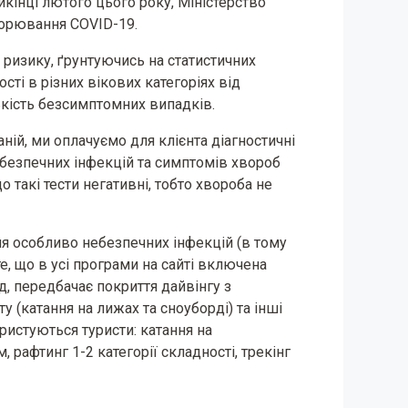
икінці лютого цього року, Mіністерство
ворювання COVID-19.
 ризику, ґрунтуючись на статистичних
ості в різних вікових категоріях від
ькість безсимптомних випадків.
аній, ми оплачуємо для клієнта діагностичні
ебезпечних інфекцій та симптомів хвороб
о такі тести негативні, тобто хвороба не
ня особливо небезпечних інфекцій (в тому
е, що в усі програми на сайті включена
д, передбачає покриття дайвінгу з
у (катання на лижах та сноуборді) та інші
ристуються туристи: катання на
, рафтинг 1-2 категорії складності, трекінг