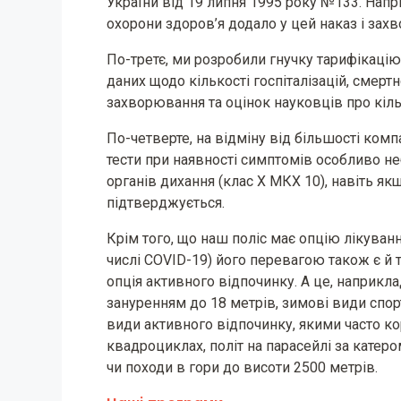
України від 19 липня 1995 року №133. Напр
охорони здоров’я додало у цей наказ і зах
По-третє, ми розробили гнучку тарифікацію
даних щодо кількості госпіталізацій, смертн
захворювання та оцінок науковців про кіл
По-четверте, на відміну від більшості комп
тести при наявності симптомів особливо н
органів дихання (клас Х МКХ 10), навіть якщ
підтверджується.
Крім того, що наш поліс має опцію лікуван
числі COVID-19) його перевагою також є й т
опція активного відпочинку. А це, наприкла
зануренням до 18 метрів, зимові види спорт
види активного відпочинку, якими часто ко
квадроциклах, політ на парасейлі за катером
чи походи в гори до висоти 2500 метрів.