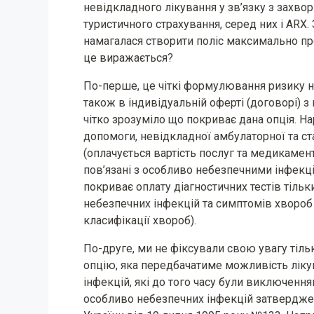
невідкладного лікування у зв’язку з захво
туристичного страхування, серед них і ARX.
намагалася створити поліс максимально про
це виражається?
По-перше, це чіткі формулювання ризику на
також в індивідуальній оферті (договорі) 
чітко зрозуміло що покриває дана опція. Н
допомоги, невідкладної амбулаторної та с
(оплачується вартість послуг та медикамен
пов’язані з особливо небезпечними інфекці
покриває оплату діагностичних тестів тіль
небезпечних інфекцій та симптомів хвороб
класифікації хвороб).
По-друге, ми не фіксували свою увагу тіль
опцію, яка передбачатиме можливість ліку
інфекцій, які до того часу були виключення
особливо небезпечних інфекцій затвердже