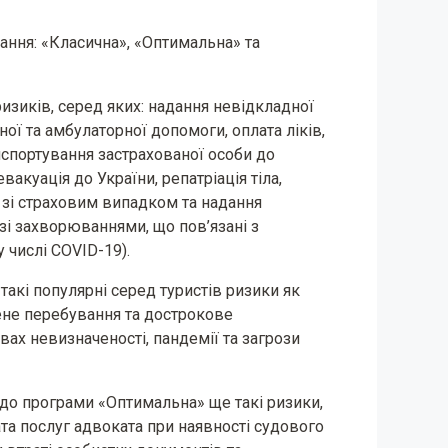
ання: «Класична», «Оптимальна» та
изиків, серед яких: надання невідкладної
ої та амбулаторної допомоги, оплата ліків,
нспортування застрахованої особи до
куація до України, репатріація тіла,
 зі страховим випадком та надання
зі захворюваннями, що пов’язані з
 числі COVID-19).
акі популярні серед туристів ризики як
ене перебування та дострокове
вах невизначеності, пандемії та загрози
до програми «Оптимальна» ще такі ризики,
ата послуг адвоката при наявності судового