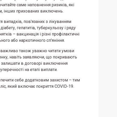
читайте саме наповнення ризиків, які
и, інших прихованих виключень.
я випадків, пов'язаних з лікуванням
іабету, гепатитів, туберкульозу і ряду
тків – вакцинація і різні профілактичні
ного або наркотичного сп'яніння.
 важливо також уважно читати умови
ринку, навіть заявляючи, що покривають
ь залишати в договорі виключення
уперечності на етапі виплати.
зпечити себе додатковим захистом – тим
оліс, який включає покриття COVID-19.