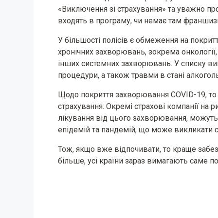
«Виключення зі страхування» та уважно про
входять в програму, чи немає там франшиз
У більшості полісів є обмеження на покритт
хронічних захворювань, зокрема онкології, д
інших системних захворювань. У списку виня
процедури, а також травми в стані алкоголь
Щодо покриття захворювання СOVID-19, то
страхування. Окремі страхові компанії на 
лікування від цього захворювання, можут
епідемій та пандемій, що може викликати с
Тож, якщо вже відпочивати, то краще забе
більше, усі країни зараз вимагають саме п