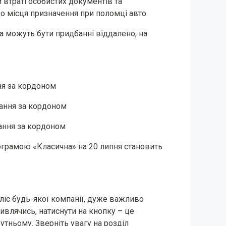
 втраті особистих документів та
до місця призначення при поломці авто.
а можуть бути придбанні віддалено, на
ня за кордоном
вання за кордоном
вання за кордоном
рограмою «Класична» на 20 липня становить
іс будь-якої компанії, дуже важливо
дивлячись, натиснути на кнопку – це
утньому. Зверніть увагу на розділ