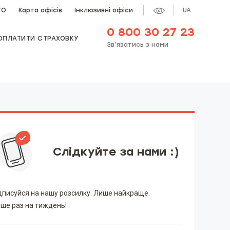
ТО
Карта офісів
Інклюзивні офіси
UA
0 800 30 27 23
ОПЛАТИТИ СТРАХОВКУ
Зв’язатись з нами
Слідкуйте за нами :)
дписуйся на нашу розсилку. Лише найкраще.
ше раз на тиждень!