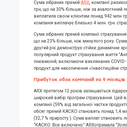
Сума зібраних премій
ARX
, компанії ризико
грн, що на 30% більше, ніж за аналогічний п
виплатила своїм клієнтам понад 942 млн гр
компанія виплачує близько 4 млн. грн. стр
Сума зібраних премій компанії страхування 
що на 23% більше, ніж минулого року. Сума
другий рік демонструє стійке динамічне зрос
популярний продукт страхування життя "Ант
пневмоній, включаючи викликаних COVID-1
продукт для накопичення «Інвестиційне стр
Прибуток обох компаній за 9 місяців
ARX протягом 12 років залишається лідеро
широкий вибір програм страхування. Цей в
компанії (59% від загальної частки продукт
обсяг премій КАСКО становить понад 1,4 млр
(32,7 % приросту ). Сума виплат становить 
“КАСКО. Все включено." ARX​отримала "Золот