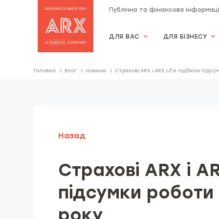
Публічна та фінансова інформац
ДЛЯ ВАС
ДЛЯ БІЗНЕСУ
Страхова компанія "АRX"
Головна
Блог
Новини
Cтрахові ARX і ARX Life підбили підсу
Назад
Cтрахові ARX і AR
підсумки роботи з
року