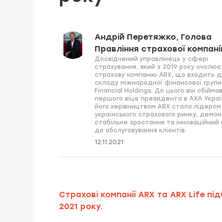
Андрій Перетяжко, Голова
Правління страхової компані
Досвідчений управлінець у сфері
страхування, який з 2019 року очолює
страхову компанію ARX, що входить д
складу міжнародної фінансової групи 
Financial Holdings. До цього він обійм
першого віце президента в AXA Украї
його керівництвом ARX стала лідером
українського страхового ринку, демо
стабільне зростання та інноваційний 
до обслуговування клієнтів.
12.11.2021
Страхові компанії ARX та ARX Life пі
2021 року.