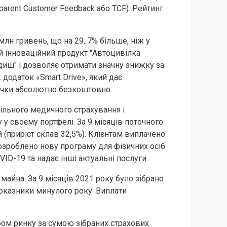
sparent Customer Feedback або TCF). Рейтинг
лн гривень, що на 29, 7% більше, ніж у
й інноваційний продукт "Автоцивілка
одиш" і дозволяє отримати значну знижку за
 додаток «Smart Drive», який дає
ички абсолютно безкоштовно.
ільного медичного страхування і
у своєму портфелі. За 9 місяців поточного
й (приріст склав 32,5%). Клієнтам виплачено
озроблено нову програму для фізичних осіб
VID-19 та надає інші актуальні послуги.
і майна. За 9 місяців 2021 року було зібрано
показники минулого року. Виплати
ром ринку за сумою зібраних страхових