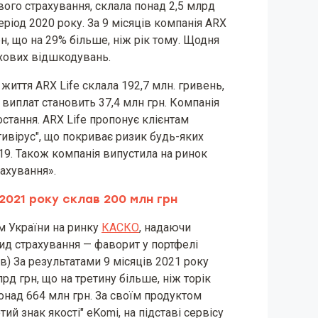
вого страхування, склала понад 2,5 млрд
еріод 2020 року. За 9 місяців компанія ARX
н, що на 29% більше, ніж рік тому. Щодня
ахових відшкодувань.
життя ARX Life склала 192,7 млн. гривень,
 виплат становить 37,4 млн грн. Компанія
тання. ARX ​​Life пропонує клієнтам
ивірус", що покриває ризик будь-яких
9. Також компанія випустила на ринок
ахування».
 2021 року склав 200 млн грн
м України на ринку
КАСКО
, надаючи
ид страхування — фаворит у портфелі
ів) За результатами 9 місяців 2021 року
д грн, що на третину більше, ніж торік
понад 664 млн грн. За своїм продуктом
ий знак якості" eKomi, на підставі сервісу