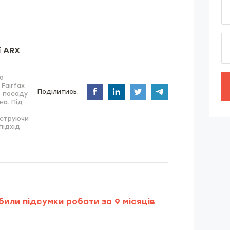
ї ARX
о
Fairfax
Поділитись:
ав посаду
на. Під
нструючи
підхід
дбили підсумки роботи за 9 місяців