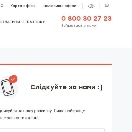
ТО
Карта офісів
Інклюзивні офіси
UA
0 800 30 27 23
ОПЛАТИТИ СТРАХОВКУ
Зв’язатись з нами
Слідкуйте за нами :)
дписуйся на нашу розсилку. Лише найкраще.
ше раз на тиждень!