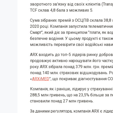
зворотного зв'язку від своїх клієнтів (Tran
TCF склав 4,8 бала з можливих 5.
Сума зібраних премій з ОСЦПВ склала 38,8 м
2020 році. Компанія запустила телематични
Смарт", який діє за принципом "плати, як в
безпечне водіння. У цьому продукті є також
можливість перевірити свої водійські нав
ARX входить до топ-5 лідерів ринку добров
продовжує активно нарощувати його частку 
року ARX зібрала понад 379 млн. грн. премі
понад 140 млн. страхових відшкодувань. Р
«
ARXiMED
”, що покриває діагностування CO
Компанія, як і раніше, лідирує у страхуванн
288,5 млн гривень, що на 23,5% більше за 
становили понад 27 млн ​​гривень.
За даними регулятора, компанія ARX є ліде