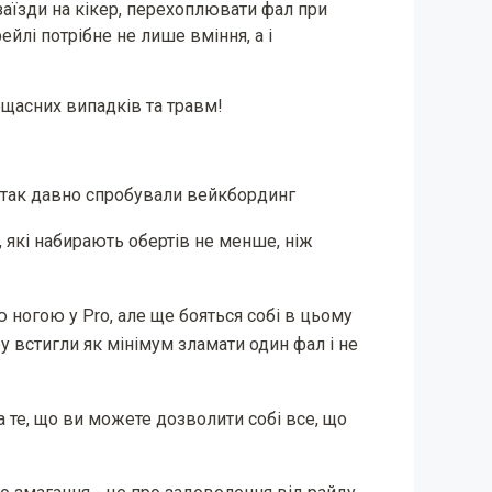
аїзди на кікер, перехоплювати фал при
рейлі потрібне не лише вміння, а і
ещасних випадків та травм!
е так давно спробували вейкбординг
, які набирають обертів не менше, ніж
єю ногою у Pro, але ще бояться собі в цьому
у встигли як мінімум зламати один фал і не
а те, що ви можете дозволити собі все, що