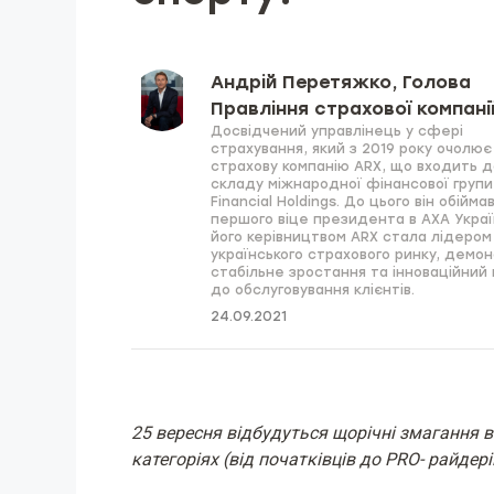
Андрій Перетяжко, Голова
Правління страхової компані
Досвідчений управлінець у сфері
страхування, який з 2019 року очолює
страхову компанію ARX, що входить д
складу міжнародної фінансової групи 
Financial Holdings. До цього він обійм
першого віце президента в AXA Украї
його керівництвом ARX стала лідером
українського страхового ринку, демо
стабільне зростання та інноваційний 
до обслуговування клієнтів.
24.09.2021
25 вересня відбудуться щорічні змагання 
категоріях (від початківців до PRO- райдерів