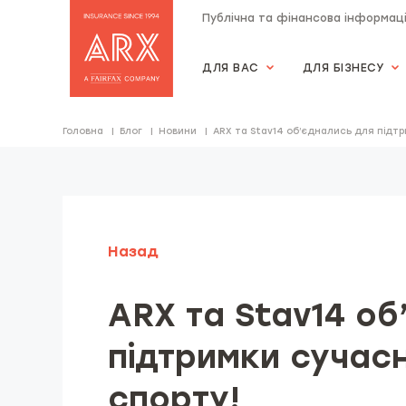
Публічна та фінансова інформац
ДЛЯ ВАС
ДЛЯ БІЗНЕСУ
Страхова компанія "АRX"
Головна
Блог
Новини
ARX та Stav14 об’єднались для підт
Назад
ARX та Stav14 о
підтримки сучас
спорту!