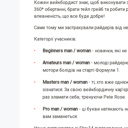
Кожен вейкбордист знає, щоб виконувати з
360* обертанні, брати тейл грейб та робити 
впевненість, що все буде добре!
Саме тому ми застрахували райдерів від н
Категорії учасників:
Beginners man / woman
- новачки, які н
Amateurs man / woman
- молоді райдери
мотори болідів на старті Формули 1.
Masters man / woman
- ті, хто вже одні
зізнатися. За свою вейкбордичну кар’єр
раз зламати себе, тренуючи Pete Rose.
Pro man / woman
- ці букви натякають н
вам заманеться.