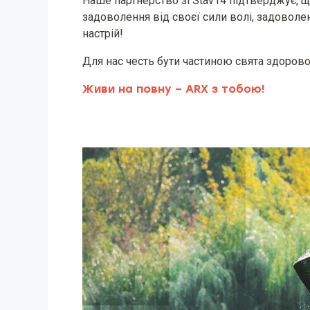
Наше партнерство зі Stav14 підтверджує, щ
задоволення від своєї сили волі, задоволен
настрій!
Для нас честь бути частиною свята здорово
Живи на повну – ARX з тобою!