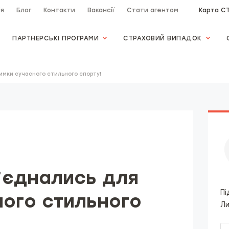
ія
Блог
Контакти
Вакансії
Стати агентом
Карта С
ПАРТНЕРСЬКІ ПРОГРАМИ
СТРАХОВИЙ ВИПАДОК
римки сучасного стильного спорту!
б’єднались для
Пі
ного стильного
Ли