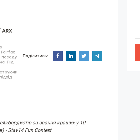
ї ARX
о
Fairfax
Поділитись:
ав посаду
на. Під
нструючи
підхід
вейкбордистів за звання кращих у 10
) - Stav14 Fun Contest