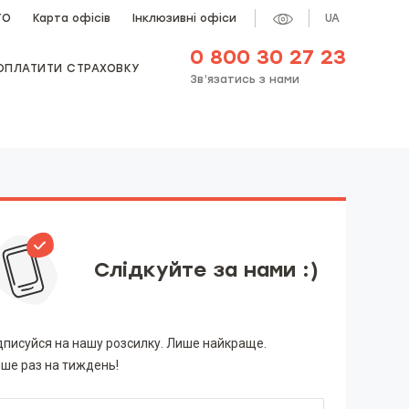
ТО
Карта офісів
Інклюзивні офіси
UA
0 800 30 27 23
ОПЛАТИТИ СТРАХОВКУ
Зв’язатись з нами
Слідкуйте за нами :)
дписуйся на нашу розсилку. Лише найкраще.
ше раз на тиждень!