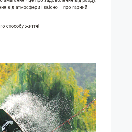
о змагання - це про задоволення від райду,
ня від атмосфери і звісно – про гарний
го способу життя!