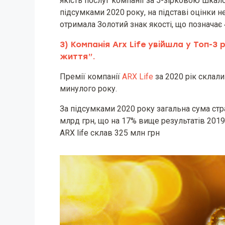
якість послуг компанії за 5-зірковою шкал
підсумками 2020 року, на підставі оцінки н
отримала Золотий знак якості, що позначає 4
3) Компанія Arx Life увійшла у Топ-3 
життя”.
Премії компанії
ARX Life
за 2020 рік склал
минулого року.
За підсумками 2020 року загальна сума стра
млрд грн, що на 17% вище результатів 2019
ARX life склав 325 млн грн