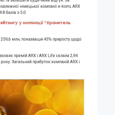
ою та залишити будь-який відгук. За
езалежної німецької компанії e-komi, ARX
.8 балів з 5.0
рейтингу у номінації “Хранитель
и 259,6 млн, показавши 45% приросту щодо
хових премій ARX і ARX Life склала 2,94
 року. Загальний прибуток компаній ARX і