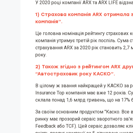
У 2020 році компанії ARX та ARX LIFE відзна
1) Страхова компанія ARX отримала
компанія”.
Це головна номінація рейтингу страхових ко
компанія утримує третій рік поспіль. Сума 
страхування ARX за 2020 рік становить 2,7
року.
2) Також згідно з рейтингом ARX дру
“Автостраховик року КАСКО”.
В цілому ж звання найкращей у КАСКО за 
Insurance Top компанія має вже 12 років. 
склала понад 1,6 млрд гривень, що на 17% б
За своїм основним продуктом "Каско. Все 
ринку має прозорий сервіс зворотного зв'яз
Feedback або TCF.). Цей сервіс дозволяє к