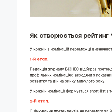
Як створюється рейтинг
У кожній з номінацій переможці визначают
1-й етап.
Редакція журналу БІЗНЕС відбирає претенд
профільних номінаціях, виходячи з показник
розвитку та дій на ринку минулого року.
У кожній номінації формується short-list з 
2-й етап.
Оцінювання претендентів на перемогу зді