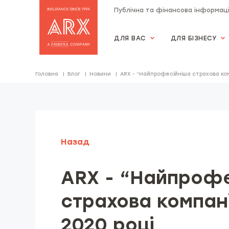
Публічна та фінансова інформац
ДЛЯ ВАС
ДЛЯ БІЗНЕСУ
Страхова компанія "АRX"
Головна
Блог
Новини
ARX - “Найпрофесійніша страхова комп
Назад
ARX - “Найпрофе
страхова компані
2020 році