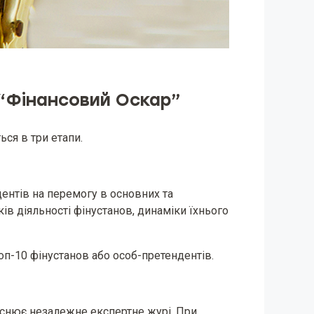
 “Фінансовий Оскар”
ься в три етапи.
ентів на перемогу в основних та
ів діяльності фінустанов, динаміки їхнього
топ-10 фінустанов або особ-претендентів.
йснює незалежне експертне журі. При