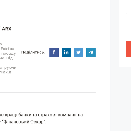
ї ARX
о
Fairfax
Поділитись:
ав посаду
на. Під
нструючи
підхід
є кращі банки та страхові компанії на
 “Фінансовий Оскар”.