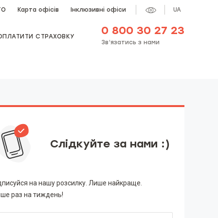
ТО
Карта офісів
Інклюзивні офіси
UA
0 800 30 27 23
ОПЛАТИТИ СТРАХОВКУ
Зв’язатись з нами
Слідкуйте за нами :)
дписуйся на нашу розсилку. Лише найкраще.
ше раз на тиждень!