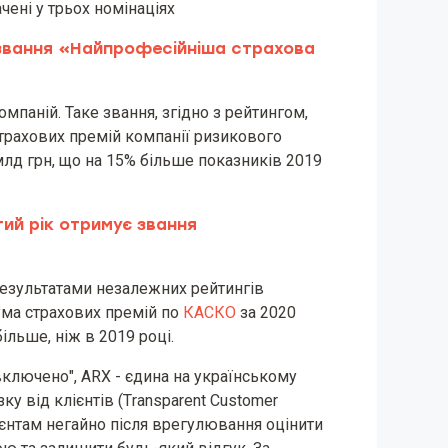
чені у трьох номінаціях
 звання «Найпрофесійніша страхова
мпаній. Таке звання, згідно з рейтингом,
страхових премій компанії ризикового
 млд грн, що на 15% більше показників 2019
гий рік отримує звання
результатами незалежних рейтингів
Сума страхових премій по
КАСКО
за 2020
ільше, ніж в 2019 році.
включено", ARX - єдина на українському
ку від клієнтів (Тransparent Customer
лієнтам негайно після врегулювання оцінити