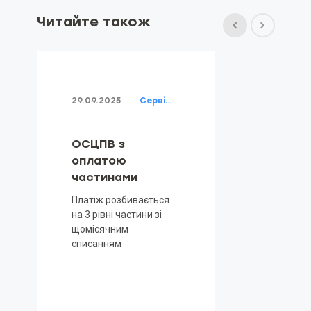
Читайте також
29.09.2025
Cервіси та продукти ARX
ОСЦПВ з
оплатою
частинами
Платіж розбивається
на 3 рівні частини зі
щомісячним
списанням