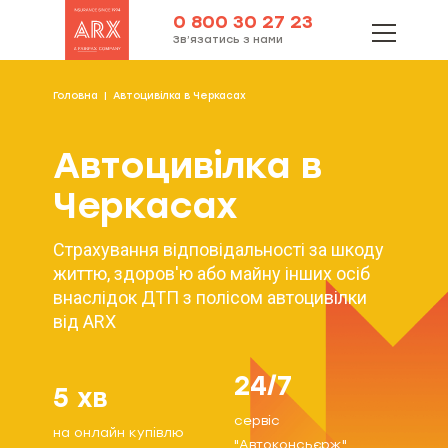
0 800 30 27 23
Зв’язатись з нами
Головна
Автоцивілка в Черкасах
Автоцивілка в
Черкасах
Страхування відповідальності за шкоду
життю, здоров'ю або майну інших осіб
внаслідок ДТП з полісом автоцивілки
від ARX
24/7
5 хв
сервіс
на онлайн купівлю
"Автоконсьєрж"