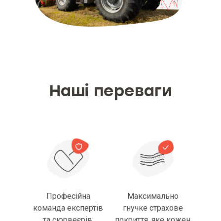
що враховуються під час
визначення розміру страхової
премії
Застереження для споживача
про необхідність ознайомлення з
інформацією до укладення
договору страхування
Наші переваги
Професійна
Максимально
команда експертів
гнучке страхове
та сюрвеєрів;
покриття, яке кожен