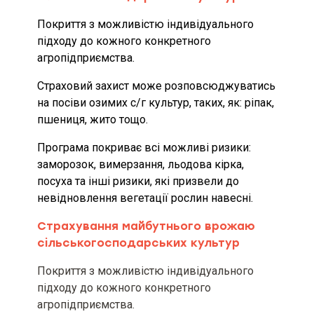
умовами страхового продукту
Покриття з можливістю індивідуального
підходу до кожного конкретного
Мінімальний та максимальний
агропідприємства.
розміри страхової премії та/або
страхового тарифу
Страховий захист може розповсюджуватись
на посіви озимих с/г культур, таких, як: ріпак,
Вид, мінімальний та
максимальний розміри франшизи
пшениця, жито тощо.
(за наявності)
Програма покриває всі можливі ризики:
Територія та строк дії договору
заморозок, вимерзання, льодова кірка,
страхування [включаючи
посуха та інші ризики, які призвели до
інформацію про порядок вступу
невідновлення вегетації рослин навесні.
його в дію та період(и)
страхування (за наявності)]
Страхування майбутнього врожаю
сільськогосподарських культур
Можливі наслідки для споживача
в разі невиконання ним обов’язків,
Покриття з можливістю індивідуального
визначених договором
страхування, включаючи
підходу до кожного конкретного
несвоєчасне повідомлення про
агропідприємства.
настання страхового випадку