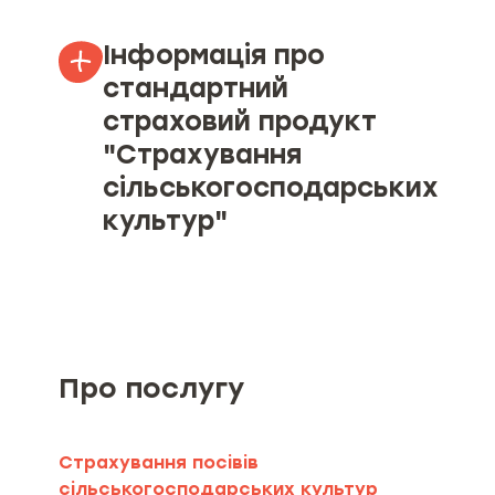
Інформація про
стандартний
страховий продукт
"Страхування
сільськогосподарських
культур"
Об’єкт страхування
Страхові ризики та обмеження
страхування (за наявності)
Про послугу
Мінімальний та максимальний
розміри страхової суми (ліміту
відповідальності), якщо
Страхування посівів
мінімальний та максимальний
сільськогосподарських культур
розмір страхової суми визначені