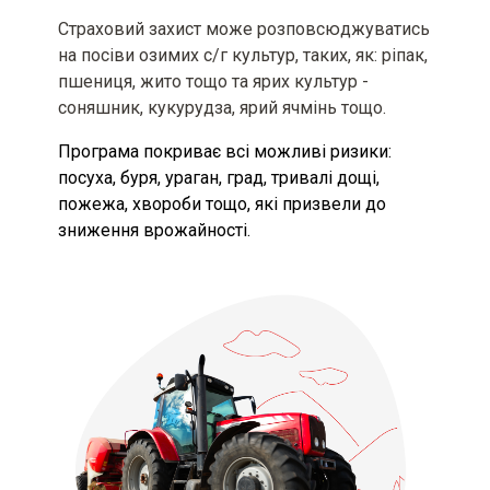
без поважних причин та
Страховий захист може розповсюджуватись
несвоєчасну сплату страхової
премії або її наступної частини
на посіви озимих с/г культур, таких, як: ріпак,
пшениця, жито тощо та ярих культур -
Інформація про можливість
соняшник, кукурудза, ярий ячмінь тощо.
придбати страховий продукт
окремо, якщо такий продукт
Програма покриває всі можливі ризики:
пропонується разом із супутнім
посуха, буря, ураган, град, тривалі дощі,
та/або додатковим товаром,
пожежа, хвороби тощо, які призвели до
роботою або послугою, що не є
страховою, як складова одного
зниження врожайності.
пакета або договору
Умови отримання знижки на
страховий продукт та акційні
пропозиції страховика (за
наявності), включаючи терміни їх
дії
Перелік відомостей, що мають
істотне значення для оцінки
страхового ризику, та/або
інформація про інші обставини,