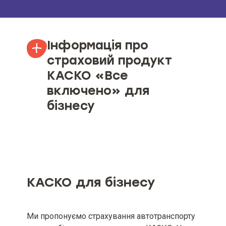
Інформація про
страховий продукт
КАСКО «Все
включено» для
бізнесу
Об’єкт страхування
Страхові ризики та обмеження
страхування (за наявності)
КАСКО для бізнесу
Мінімальний та максимальний
розміри страхової суми (ліміту
відповідальності), якщо
Ми пропонуємо страхування автотранспорту
мінімальний та максимальний