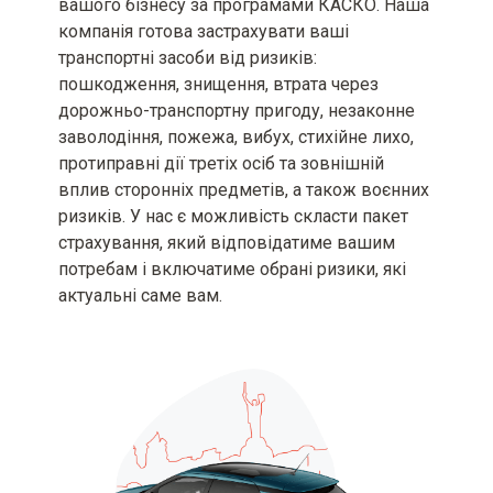
вашого бізнесу за програмами КАСКО. Наша
розмір страхової суми визначені
умовами страхового продукту
компанія готова застрахувати ваші
транспортні засоби від ризиків:
Мінімальний та максимальний
пошкодження, знищення, втрата через
розміри страхової премії та/або
дорожньо-транспортну пригоду, незаконне
страхового тарифу
заволодіння, пожежа, вибух, стихійне лихо,
протиправні дії третіх осіб та зовнішній
Вид, мінімальний та
вплив сторонніх предметів, а також воєнних
максимальний розміри франшизи
(за наявності)
ризиків. У нас є можливість скласти пакет
страхування, який відповідатиме вашим
Територія та строк дії договору
потребам і включатиме обрані ризики, які
страхування [включаючи
актуальні саме вам.
інформацію про порядок вступу
його в дію та період(и)
страхування (за наявності)]
Можливі наслідки для споживача
в разі невиконання ним обов’язків,
визначених договором
страхування, включаючи
несвоєчасне повідомлення про