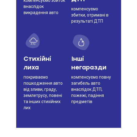
компенсуємо збиток
інформація про інші обставини,
внаслідок
що враховуються під час
компенсуємо
викрадення авто
визначення розміру страхової
збитки, отримані в
премії
результаті ДТП
Застереження для споживача
про необхідність ознайомлення з
інформацією до укладення
договору страхування
Стихійні
Інші
лиха
негаразди
покриваємо
компенсуємо повну
пошкодження авто
загибель авто
від зливи, граду,
внаслідок ДТП,
землетрусу, повені
пожежі, падіння
та інших стихійних
предметів
лих