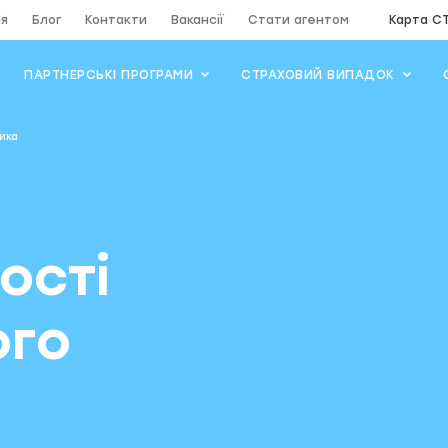
ія
Блог
Контакти
Вакансії
Стати агентом
Карта С
ПАРТНЕРСЬКІ ПРОГРАМИ
СТРАХОВИЙ ВИПАДОК
ика
я
ості
ого