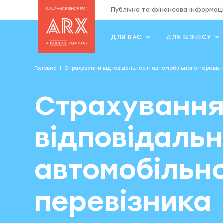
Публічна та фінансова інформац
ДЛЯ ВАС
ДЛЯ БІЗНЕСУ
Страхова компанія "АRX"
Головна
Страхування відповідальності автомобільного перевізн
Страхуванн
відповідальн
автомобільн
перевізника