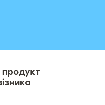
 продукт
візника