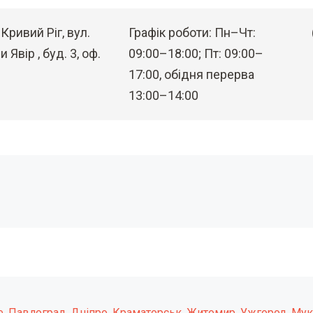
 Кривий Ріг, вул.
Графік роботи: Пн–Чт:
 Явір , буд. 3, оф.
09:00–18:00; Пт: 09:00–
17:00, обідня перерва
13:00–14:00
е
,
Павлоград
,
Дніпро
,
Краматорськ
,
Житомир
,
Ужгород
,
Мук