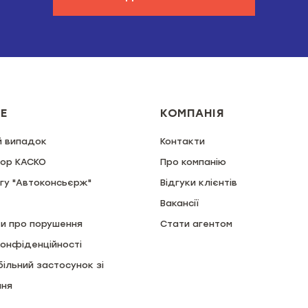
Е
КОМПАНІЯ
й випадок
Контакти
тор КАСКО
Про компанію
гу "Автоконсьєрж"
Відгуки клієнтів
Вакансії
и про порушення
Стати агентом
конфіденційності
більний застосунок зі
ння