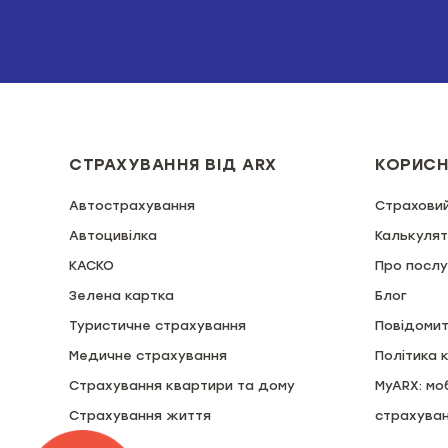
СТРАХУВАННЯ ВІД ARX
КОРИСН
Автострахування
Страхови
Автоцивілка
Калькуля
КАСКО
Про послу
Зелена картка
Блог
Туристичне страхування
Повідомит
Медичне страхування
Політика 
Страхування квартири та дому
MyARX: мо
Страхування життя
страхува