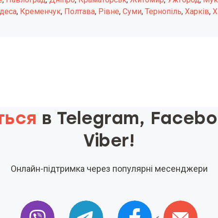
деса
,
Кременчук
,
Полтава
,
Рівне
,
Суми
,
Тернопіль
,
Харків
,
Х
ться
в Telegram, Faceb
Viber!
Онлайн-підтримка через популярні месенджери