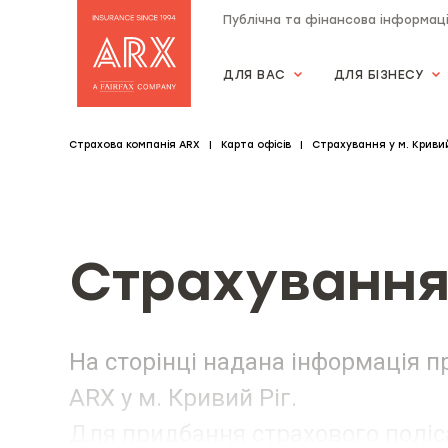
Публічна та фінансова інформац
ДЛЯ ВАС
ДЛЯ БІЗНЕСУ
Страхова компанія "АRX"
Страхова компанія ARX
Карта офісів
Страхування у м. Кривий
Страхування 
На сторінці надана інформація пр
ARX у м. Кривий Ріг.
Для придбання страхового поліса