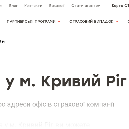
ія
Блог
Контакти
Вакансії
Стати агентом
Карта С
ПАРТНЕРСЬКІ ПРОГРАМИ
СТРАХОВИЙ ВИПАДОК
 Ріг
у м. Кривий Ріг
о адреси офісів страхової компанії
 у м. Кривий Ріг ви можете