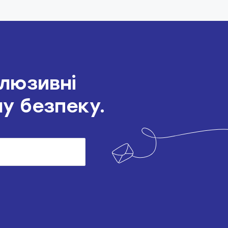
клюзивні
шу безпеку.