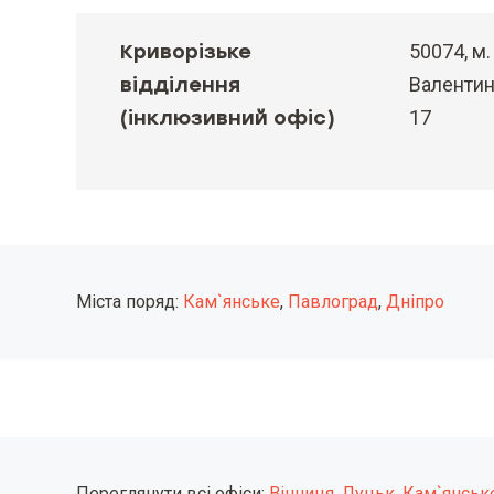
Криворізьке
50074, м.
відділення
Валентини
(інклюзивний офіс)
17
Міста поряд:
Кам`янське
,
Павлоград
,
Дніпро
Переглянути всі офіси:
Вінниця
,
Луцьк
,
Кам`янськ