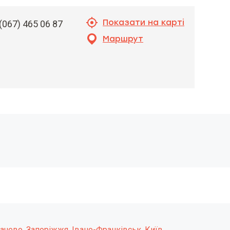
Показати на карті
(067) 465 06 87
Маршрут
ачево
,
Запоріжжя
,
Івано-Франківськ
,
Київ
,