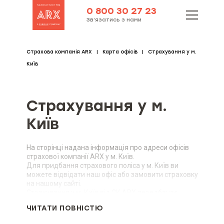
0 800 30 27 23
Зв’язатись з нами
Страхова компанія ARX
Карта офісів
Страхування у м.
Київ
Страхування у м.
Київ
На сторінці надана інформація про адреси офісів
страхової компанії ARX у м. Київ.
Для придбання страхового поліса у м. Київ ви
можете відвідати наш офіс або замовити страховку
на нашому сайті.
Страхування у м. Київ від СК ARX передбачає
послуги:
ЧИТАТИ ПОВНІСТЮ
автоцивілка;