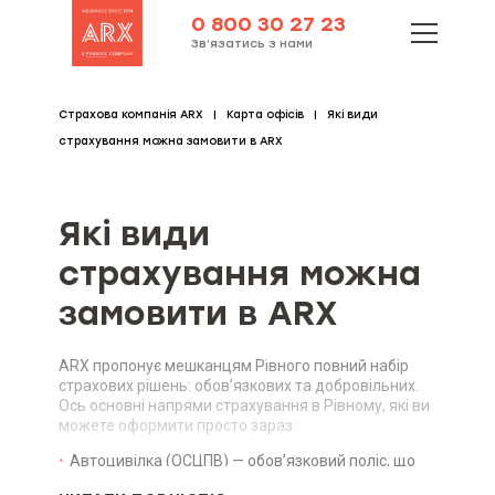
0 800 30 27 23
Зв’язатись з нами
Страхова компанія ARX
Карта офісів
Які види
страхування можна замовити в ARX
Які види
страхування можна
замовити в ARX
ARX пропонує мешканцям Рівного повний набір
страхових рішень: обов’язкових та добровільних.
Ось основні напрями страхування в Рівному, які ви
можете оформити просто зараз:
Автоцивілка (ОСЦПВ) — обов’язковий поліс, що
покриває майнову шкоду третім особам до 250