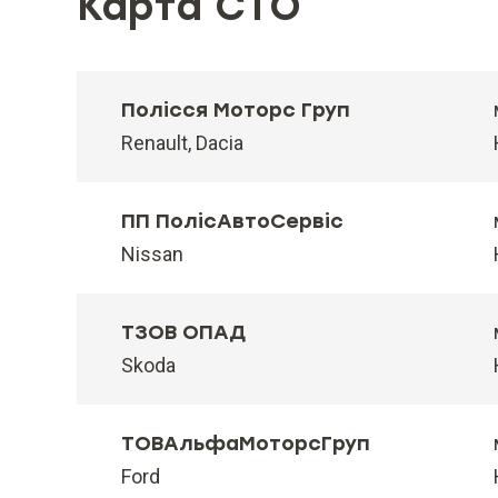
Карта СТО
Полісся Моторс Груп
Renault, Dacia
ПП ПолісАвтоСервіс
Nissan
ТЗОВ ОПАД
Skoda
ТОВАльфаМоторсГруп
Ford