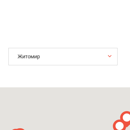
 своїм клієнтам послуги
и у м. Житомир. За додатковою
офіс або вивчіть інформацію на
Житомир