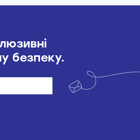
клюзивні
шу безпеку.