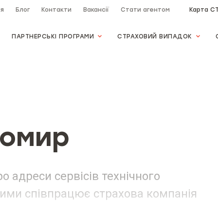
ія
Блог
Контакти
Вакансії
Стати агентом
Карта С
ПАРТНЕРСЬКІ ПРОГРАМИ
СТРАХОВИЙ ВИПАДОК
томир
о адреси сервісів технічного
якими співпрацює страхова компанія