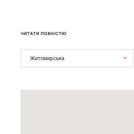
Страхова компанія ARX пропонує
оформлення КАСКО і автоцивілк
інформацією звертайтеся в наш 
ЧИТАТИ ПОВНІСТЮ
сайті.
Житомирська