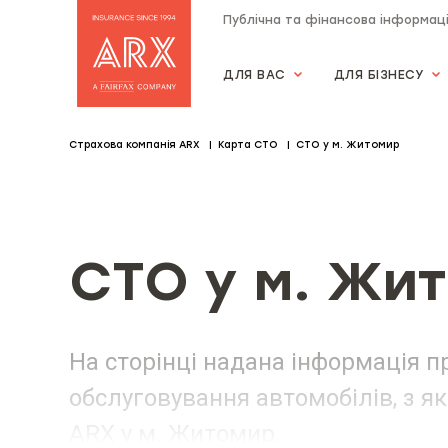
Публічна та фінансова інформац
ДЛЯ ВАС
ДЛЯ БІЗНЕСУ
Страхова компанія "АRX"
Страхова компанія ARX
Карта СТО
СТО у м. Житомир
СТО у м. Жи
На сторінці надана інформація пр
обслуговування автомобілів, з 
ARX у м. Житомир.