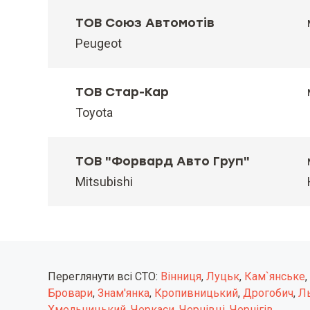
ТОВ Союз Автомотів
Peugeot
ТОВ Стар-Кар
Toyota
ТОВ "Форвард Авто Груп"
Mitsubishi
Переглянути всі СТО:
Вінниця
,
Луцьк
,
Кам`янське
,
Бровари
,
Знам'янка
,
Кропивницький
,
Дрогобич
,
Л
Хмельницький
,
Черкаси
,
Чернівці
,
Чернігів