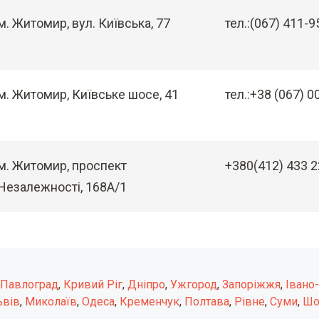
м. Житомир, вул. Київська, 77
тел.:(067) 411-
м. Житомир, Київське шосе, 41
тел.:+38 (067) 0
м. Житомир, проспект
+380(412) 433 
Незалежності, 168А/1
Павлоград
,
Кривий Ріг
,
Дніпро
,
Ужгород
,
Запоріжжя
,
Івано
ьвів
,
Миколаїв
,
Одеса
,
Кременчук
,
Полтава
,
Рівне
,
Суми
,
Шо