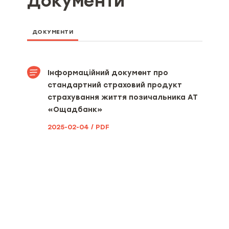
Документи
розміри страхової суми (ліміту
відповідальності), якщо
мінімальний та максимальний
розміри страхової суми визначені
ДОКУМЕНТИ
умовами страхового продукту
Мінімальний та максимальний
розміри страхової премії та/або
Інформаційний документ про
страхового тарифу
стандартний страховий продукт
страхування життя позичальника АТ
Вид, мінімальний та
«Ощадбанк»
максимальний розміри франшизи
(за наявності)
2025-02-04 / PDF
Територія та строк дії договору
страхування [включаючи
інформацію про порядок вступу
його в дію та період(и)
страхування (за наявності)]
Можливі наслідки для споживача
в разі невиконання ним обов’язків,
визначених договором