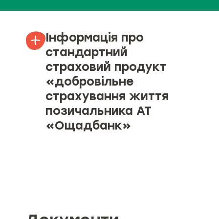
Інформація про
стандартний
страховий продукт
«добровільне
страхування життя
позичальника АТ
«Ощадбанк»
Об’єкт страхування
Страхові ризики та обмеження
страхування (за наявності)
Мінімальний та максимальний