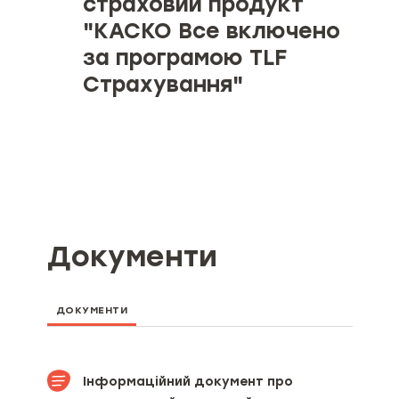
страховий продукт
"КАСКО Все включено
за програмою TLF
Страхування"
Об’єкт страхування
Страхові ризики, особливі умови
покриття та обмеження
страхування (за наявності)
Документи
Мінімальний та максимальний
розміри страхової суми (ліміту
відповідальності), якщо
мінімальний та максимальний
ДОКУМЕНТИ
розмір страхової суми визначені
умовами страхового продукту
Мінімальний та максимальний
Інформаційний документ про
розміри страхової премії та/або