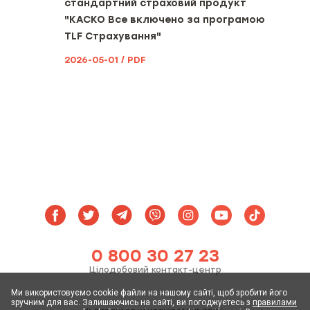
стандартний страховий продукт
страхового тарифу
"КАСКО Все включено за програмою
TLF Страхування"
Вид, мінімальний та
максимальний розміри франшизи
2026-05-01 / PDF
(за наявності)
Територія та строк дії договору
страхування [включаючи
інформацію про порядок вступу
його в дію та період(и)
страхування (за наявності)]
Можливі наслідки для споживача
в разі невиконання ним обов’язків,
визначених договором
страхування, включаючи
несвоєчасне повідомлення про
настання страхового випадку
0 800 30 27 23
без поважних причин та
несвоєчасну сплату страхової
Цілодобовий контакт-центр
премії або її наступної частини
Ми використовуємо cookie файли на нашому сайті, щоб зробити його
зручним для вас. Залишаючись на сайті, ви погоджуєтесь з
правилами