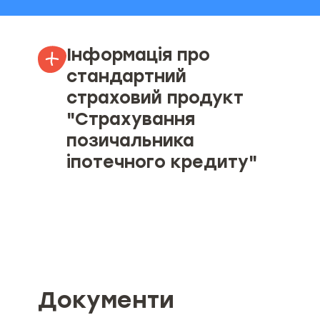
Інформація про
стандартний
страховий продукт
"Cтрахування
позичальника
іпотечного кредиту"
Об’єкт страхування
Страхові ризики та обмеження
страхування
Мінімальний та максимальний
Документи
розміри страхової суми (ліміту
відповідальності) , якщо