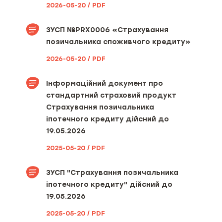
несвоєчасне повідомлення про
2026-05-20 / PDF
настання страхового випадку
без поважних причин та
несвоєчасну сплату страхової
ЗУСП №PRX0006 «Страхування
премії або її наступної частини
позичальника споживчого кредиту»
2026-05-20 / PDF
Інформація про можливість
придбати страховий продукт
окремо, якщо такий продукт
Інформаційний документ про
пропонується разом із супутнім
стандартний страховий продукт
та/або додатковим товаром,
роботою або послугою, що не є
Cтрахування позичальника
страховою, як складова одного
іпотечного кредиту дійсний до
пакета або договору
19.05.2026
Умови отримання знижки на
2025-05-20 / PDF
страховий продукт та акційні
пропозиції страховика (за
ЗУСП "Cтрахування позичальника
наявності), включаючи терміни їх
дії
іпотечного кредиту" дійсний до
19.05.2026
Перелік відомостей, що мають
2025-05-20 / PDF
істотне значення для оцінки