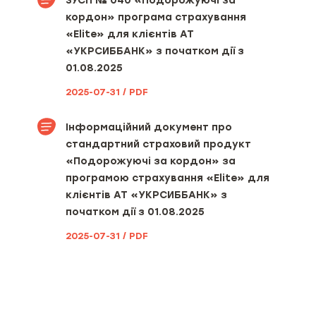
ЗУСП № 040 «Подорожуючі за
Вид, мінімальний та
кордон» програма страхування
максимальний розміри франшизи
(за наявності)
«Elite» для клієнтів АТ
«УКРСИББАНК» з початком дії з
Територія та строк дії договору
01.08.2025
страхування [включаючи
інформацію про порядок вступу
2025-07-31 / PDF
його в дію та період(и)
страхування (за наявності)]
Інформаційний документ про
стандартний страховий продукт
Можливі наслідки для споживача
«Подорожуючі за кордон» за
в разі невиконання ним обов’язків,
визначених договором
програмою страхування «Elite» для
страхування, включаючи
клієнтів АТ «УКРСИББАНК» з
несвоєчасне повідомлення про
початком дії з 01.08.2025
настання страхового випадку
без поважних причин та
2025-07-31 / PDF
несвоєчасну сплату страхової
премії або її наступної частини
Інформація про можливість
придбати страховий продукт
окремо, якщо такий продукт