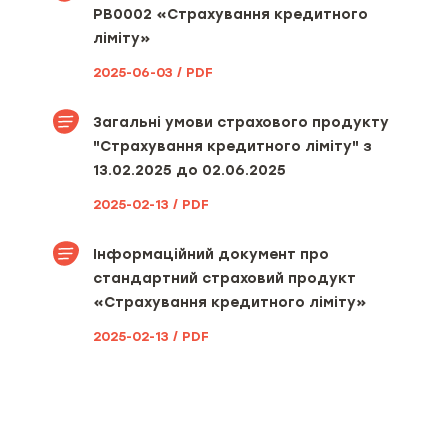
страхового тарифу
РВ0002 «Страхування кредитного
ліміту»
Вид, мінімальний та
максимальний розміри франшизи
2025-06-03 / PDF
(за наявності)
Загальні умови страхового продукту
Територія та строк дії договору
"Страхування кредитного ліміту" з
страхування [включаючи
13.02.2025 до 02.06.2025
інформацію про порядок вступу
його в дію та період(и)
2025-02-13 / PDF
страхування (за наявності)]
Інформаційний документ про
Можливі наслідки для споживача
в разі невиконання ним обов’язків,
стандартний страховий продукт
визначених договором
«Страхування кредитного ліміту»
страхування, включаючи
несвоєчасне повідомлення про
2025-02-13 / PDF
настання страхового випадку
без поважних причин та
несвоєчасну сплату страхової
премії або її наступної частини