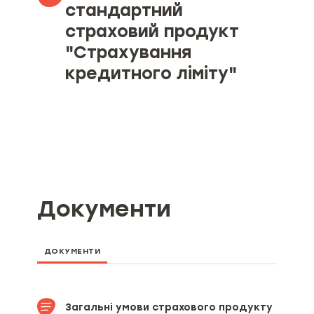
стандартний
страховий продукт
"Страхування
кредитного ліміту"
Об’єкт страхування
Страхові ризики та обмеження
страхування
Мінімальний та максимальний
Документи
розміри страхової суми (ліміту
відповідальності) якщо
мінімальний та максимальний
розміри страхової суми визначені
ДОКУМЕНТИ
умовами страхового продукту:
Мінімальний та максимальний
розміри страхової премії та/або
Загальні умови страхового продукту