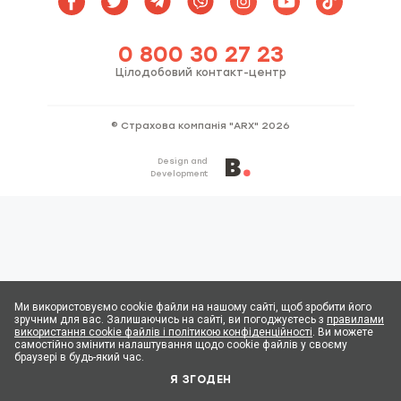
0 800 30 27 23
Цілодобовий контакт-центр
© Страхова компанія "АRX" 2026
Design and
Development
Ми використовуємо cookie файли на нашому сайті, щоб зробити його
зручним для вас. Залишаючись на сайті, ви погоджуєтесь з
правилами
використання cookie файлів і політикою конфіденційності
. Ви можете
самостійно змінити налаштування щодо cookie файлів у своєму
браузері в будь-який час.
Я ЗГОДЕН