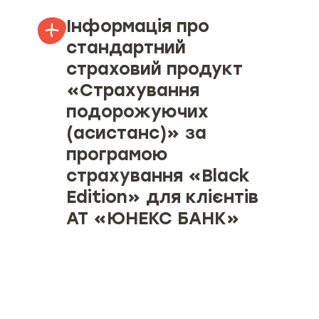
Інформація про
стандартний
страховий продукт
«Страхування
подорожуючих
(асистанс)» за
програмою
страхування «Black
Edition» для клієнтів
АТ «ЮНЕКС БАНК»
Об’єкт страхування
Страхові ризики та обмеження
страхування (за наявності)