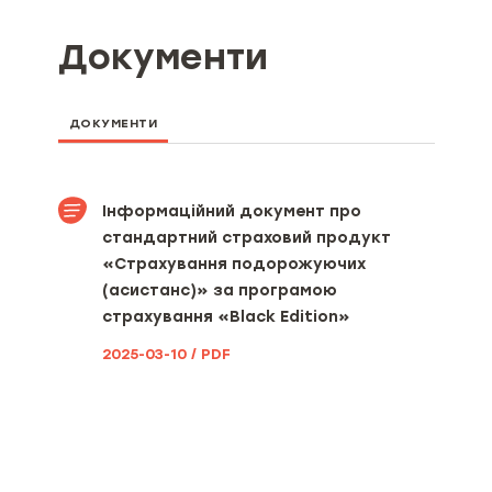
Мінімальний та максимальний
Документи
розміри страхової суми (ліміту
відповідальності), якщо
мінімальний та максимальний
розміри страхової суми визначені
ДОКУМЕНТИ
умовами страхового продукту
Мінімальний та максимальний
розміри страхової премії та/або
Інформаційний документ про
страхового тарифу
стандартний страховий продукт
«Страхування подорожуючих
Вид, мінімальний та
(асистанс)» за програмою
максимальний розміри франшизи
страхування «Black Edition»
(за наявності)
2025-03-10 / PDF
Територія та строк дії договору
страхування [включаючи
інформацію про порядок вступу
його в дію та період(и)
страхування (за наявності)]