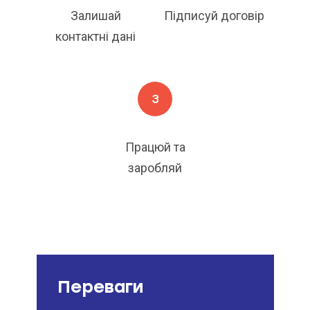
Залишай
Підписуй договір
контактні дані
3
Працюй та
заробляй
Переваги