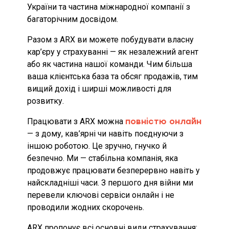
України та частина міжнародної компанії з
багаторічним досвідом.
Разом з ARX ви можете побудувати власну
кар’єру у страхуванні — як незалежний агент
або як частина нашої команди. Чим більша
ваша клієнтська база та обсяг продажів, тим
вищий дохід і ширші можливості для
розвитку.
Працювати з ARX можна
повністю онлайн
— з дому, кав’ярні чи навіть поєднуючи з
іншою роботою. Це зручно, гнучко й
безпечно. Ми — стабільна компанія, яка
продовжує працювати безперервно навіть у
найскладніші часи. З першого дня війни ми
перевели ключові сервіси онлайн і не
проводили жодних скорочень.
ARX пропонує всі основні види страхування: