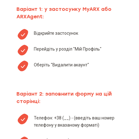
Варіант 1: у застосунку MyARX або
ARXAgent:
Відкрийте застосунок
Перейдіть у розділ "Мій Профіль"
Оберіть "Видалити акаунт"
Варіант 2: заповнити форму на цій
сторінці:
Телефон: +38 (__) - (введіть ваш номер
телефону у вказаному форматі)