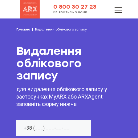
0 800 30 27 23
Зв’язатись з нами
Головна
Видалення облікового запису
Видалення
облікового
запису
для видалення облікового запису у
застосунках MyARX або ARXAgent
заповніть форму нижче