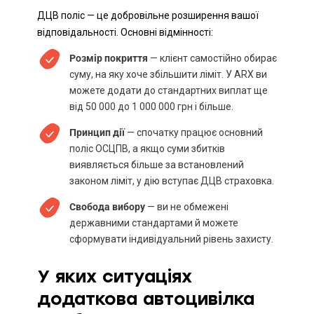
ДЦВ поліс — це добровільне розширення вашої
відповідальності. Основні відмінності:
Розмір покриття
— клієнт самостійно обирає
суму, на яку хоче збільшити ліміт. У ARX ви
можете додати до стандартних виплат ще
від 50 000 до 1 000 000 грн і більше.
Принцип дії
— спочатку працює основний
поліс ОСЦПВ, а якщо суми збитків
виявляється більше за встановлений
законом ліміт, у дію вступає ДЦВ страховка.
Свобода вибору
— ви не обмежені
державними стандартами й можете
сформувати індивідуальний рівень захисту.
У яких ситуаціях
додаткова автоцивілка