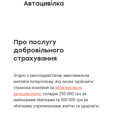
Автоцивілка
Об’єкт страхування
Страхові ризики та обмеження
страхування (за наявності)
Про послугу
Мінімальний та максимальний
добровільного
розміри страхової суми (ліміту
страхування
відповідальності), якщо
мінімальний та максимальний
розмір страхової суми визначені
умовами страхового продукту
Згідно з законодавством, максимальна
виплата потерпілому, яку може здійснити
Мінімальний та максимальний
страхова компанія за
розміри страхової премії та/або
обов’язковою
страхового тарифу
автоцивілкою
, складає 250 000 грн за
майновими збитками та 500 000 грн за
Вид, мінімальний та
збитками, спричиненими життю та здоров'ю.
максимальний розміри франшизи
(за наявності)