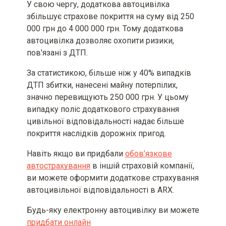
У свою чергу, додаткова автоцивілка
збільшує страхове покриття на суму від 250
Територія та строк дії договору
000 грн до 4 000 000 грн. Тому додаткова
страхування [включаючи
автоцивілка дозволяє охопити ризики,
інформацію про порядок вступу
його в дію та період(и)
пов'язані з ДТП.
страхування (за наявності)]
За статистикою, більше ніж у 40% випадків
Інформація про можливість
ДТП збитки, нанесені майну потерпілих,
придбати страховий продукт
значно перевищують 250 000 грн. У цьому
окремо, якщо такий продукт
випадку поліс додаткового страхування
пропонується разом із супутнім
та/або додатковим товаром,
цивільної відповідальності надає більше
роботою або послугою, що не є
покриття наслідків дорожніх пригод.
страховою, як складова одного
пакета або договору
Навіть якщо ви придбали
обов’язкове
автострахування
в іншій страховій компанії,
Умови отримання знижки на
ви можете оформити додаткове страхування
страховий продукт та акційні
автоцивільної відповідальності в ARX.
пропозиції страховика (за
наявності), включаючи терміни їх
дії
Будь-яку електронну автоцивілку ви можете
придбати онлайн