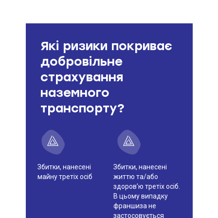
Які ризики покриває
добровільне
страхування
наземного
транспорту?
Збитки, нанесені
Збитки, нанесені
майну третіх осіб
життю та/або
здоров’ю третіх осіб.
В цьому випадку
франшиза не
застосовується