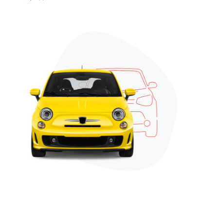
Можливі наслідки для споживача
в разі невиконання ним обов’язків,
визначених договором
страхування, включаючи
несвоєчасне повідомлення про
настання страхового випадку
без поважних причин та
несвоєчасну сплату страхової
премії або її наступної частини
Перелік відомостей, що мають
істотне значення для оцінки
страхового ризику, та/або
інформація про інші обставини,
що враховуються під час
визначення розміру страхової
премії
Застереження для споживача
про необхідність ознайомлення з
інформацією до укладення
договору страхування