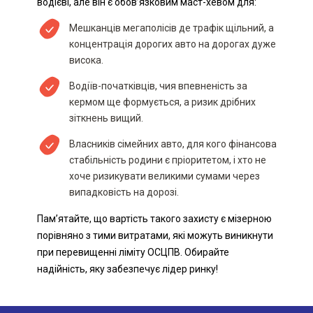
водієві, але він є обов’язковим маст-хевом для:
Мешканців мегаполісів де трафік щільний, а
концентрація дорогих авто на дорогах дуже
висока.
Водіїв-початківців, чия впевненість за
кермом ще формується, а ризик дрібних
зіткнень вищий.
Власників сімейних авто, для кого фінансова
стабільність родини є пріоритетом, і хто не
хоче ризикувати великими сумами через
випадковість на дорозі.
Пам’ятайте, що вартість такого захисту є мізерною
порівняно з тими витратами, які можуть виникнути
при перевищенні ліміту ОСЦПВ. Обирайте
надійність, яку забезпечує лідер ринку!