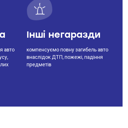
ха
Інші негаразди
я авто
компенсуємо повну загибель авто
усу,
внаслідок ДТП, пожежі, падіння
 лих
предметів