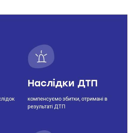
, та/або інформація про інші
ю до укладення договору
Наслідки ДТП
слідок
компенсуємо збитки, отримані в
результаті ДТП