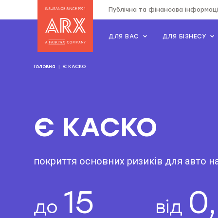
Публічна та фінансова інформац
ДЛЯ ВАС
ДЛЯ БІЗНЕСУ
Страхова компанія "АRX"
Головна
Є КАСКО
Є КАСКО
покриття основних ризиків для авто н
15
0
до
від