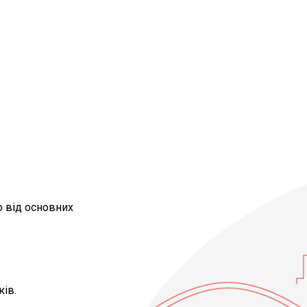
страхування (за наявності)
зміри страхової суми (ліміту відповідальності
ні умовами страхового продукту
о від основних
зміри страхової премії та/або страхового та
ний розміри франшизи (за наявності)
ків.