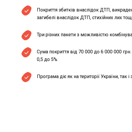
Покриття збитків внаслідок ДТП, викраден
Територія та строк дії договор
загибелі внаслідок ДТП, стихійних лих тощ
страхування (за наявності)]
Три різних пакети з можливістю комбінува
Можливі наслідки для споживач
включаючи несвоєчасне повідо
Сума покриття від 70 000 до 6 000 000 грн
сплату страхової премії або її 
0,5 до 5%.
Програма діє як на території України, так і 
Інформацію про можливість при
супутнім та/або додатковим то
або договору
Умови отримання знижки на стра
терміни їх дії