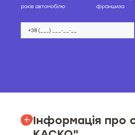
років автомобілю
франшиза
Інформація про 
КАСКО"