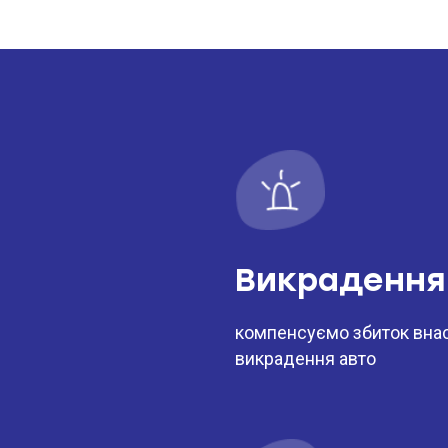
стотне значення для оцінки страхового ризику
 час визначення розміру страхової премії
ро необхідність ознайомлення з інформаціє
Викрадення
компенсуємо збиток вна
викрадення авто