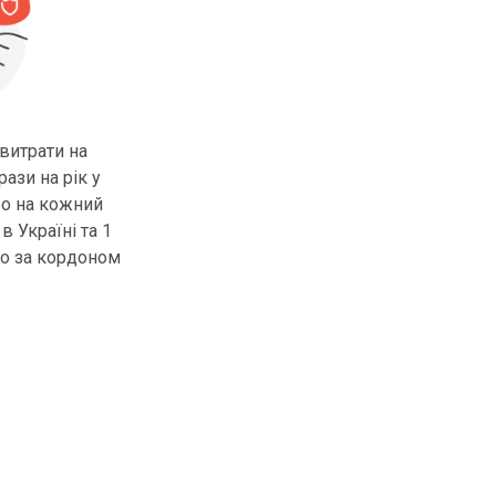
витрати на
ази на рік у
ро на кожний
в Україні та 1
ро за кордоном