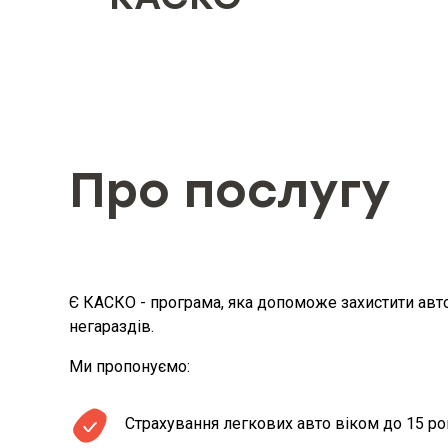
Об'єкт страхування
Страхові ризики та обмеження 
Про послугу
Мінімальний та максимальний ро
розмір страхової суми визначе
Є КАСКО - програма, яка допоможе захистити авт
негараздів.
Мінімальний та максимальний ро
Ми пропонуємо:
Вид, мінімальний та максималь
Страхування легкових авто віком до 15 ро