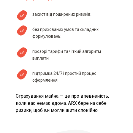
пакета або договору
захист від поширених ризиків;
Умови отримання знижки на
страховий продукт та акційні
пропозиції страховика (за
без прихованих умов та складних
наявності), включаючи терміни їх
формулювань;
дії
прозорі тарифи та чіткий алгоритм
Перелік відомостей, що мають
істотне значення для оцінки
виплати;
страхового ризику, та/або
інформація про інші обставини,
що враховуються під час
підтримка 24/7 і простий процес
визначення розміру страхової
оформлення.
премії
Страхування майна — це про впевненість,
Застереження для споживача
коли вас немає вдома. ARX бере на себе
про необхідність ознайомлення з
інформацією до укладення
ризики, щоб ви могли жити спокійно.
договору страхування