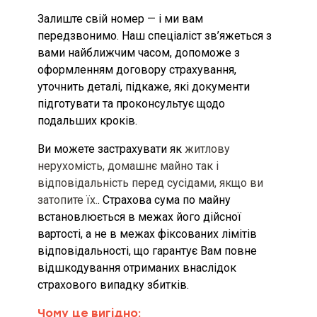
Територія та строк дії договору
Залиште свій номер — і ми вам
страхування [включаючи
передзвонимо. Наш спеціаліст зв’яжеться з
інформацію про порядок вступу
його в дію та період(и)
вами найближчим часом, допоможе з
страхування (за наявності)]
оформленням договору страхування,
уточнить деталі, підкаже, які документи
Можливі наслідки для споживача
підготувати та проконсультує щодо
в разі невиконання ним обов’язків,
подальших кроків.
визначених договором
страхування, включаючи
несвоєчасне повідомлення про
Ви можете застрахувати як
житлову
настання страхового випадку
нерухомість, домашнє майно так і
без поважних причин та
відповідальність перед сусідами, якщо ви
несвоєчасну сплату страхової
премії або її наступної частини
затопите їх.
. Страхова сума по майну
встановлюється в межах його дійсної
Інформація про можливість
вартості, а не в межах фіксованих лімітів
придбати страховий продукт
відповідальності, що гарантує Вам повне
окремо, якщо такий продукт
відшкодування отриманих внаслідок
пропонується разом із супутнім
та/або додатковим товаром,
страхового випадку збитків.
роботою або послугою, що не є
страховою, як складова одного
Чому це вигідно: