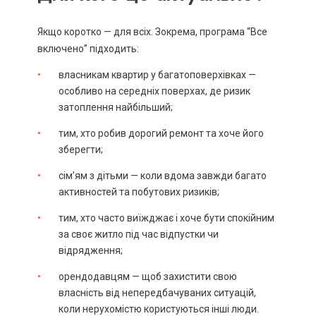
Якщо коротко — для всіх. Зокрема, програма “Все
включено” підходить:
власникам квартир у багатоповерхівках —
особливо на середніх поверхах, де ризик
затоплення найбільший;
тим, хто робив дорогий ремонт та хоче його
зберегти;
сім’ям з дітьми — коли вдома завжди багато
активностей та побутових ризиків;
тим, хто часто виїжджає і хоче бути спокійним
за своє житло під час відпустки чи
відрядження;
орендодавцям — щоб захистити свою
власність від непередбачуваних ситуацій,
коли нерухомістю користуються інші люди.