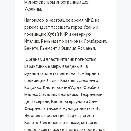
Министерством иностранных дел
Украины.
Например, в настоящее время МИД не
рекомендует посещать город Ухань и
провинцию Хубэй КНР и северную
Италию. Речь идет о регионах Ломбардия,
Венето, Пьемонт и Эмилия-Романья.
"Органами власти Италии полностью
карантинные меры введены в 10
муниципалитетах региона Ломбардия
провинции Лоди– Казальпустерленго,
Кодоньо, Кастильоне-д'Адда, Фомбио,
Малео, Сомалия, Бертонико, Терранова-
де-Пасерини, Кастельгерсундо и Сан-
Фиорано, а также в муниципалитете Во
Эуганео в провинции Падуя, регион
Венето. Соотечественникам, которые
продолжают находиться в этих регионах,