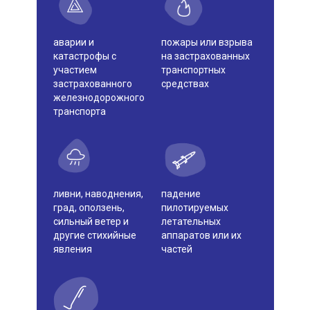
составляющая одного пакета
или договора
аварии и
пожары или взрыва
Информацию о возможности
катастрофы с
на застрахованных
приобрести страховой продукт
участием
транспортных
отдельно, если такой продукт
застрахованного
средствах
предлагается вместе с
сопутствующим и/или
железнодорожного
дополнительным товаром,
транспорта
работой или услугой, не
являющейся страховой, как
составляющая одного пакета
или договора
Перечень сведений, имеющих
ливни, наводнения,
падение
существенное значение для
град, оползень,
пилотируемых
оценки страхового риска, и/или
сильный ветер и
летательных
информация о других
другие стихийные
аппаратов или их
обстоятельствах, учитываемых
явления
частей
при определении размера
страховой премии
Оговорки для потребителя о