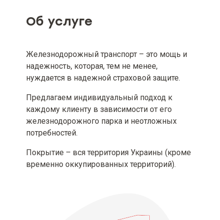
страхования (при наличии)
Об услуге
Минимальный и максимальный
размер страховой суммы (лимита
ответственности), если
Железнодорожный транспорт – это мощь и
минимальный и максимальный
надежность, которая, тем не менее,
размер страховой суммы
определены условиями
нуждается в надежной страховой защите.
страхового продукта
Предлагаем индивидуальный подход к
каждому клиенту в зависимости от его
Минимальный и максимальный
размер страховой премии и/или
железнодорожного парка и неотложных
страхового тарифа
потребностей.
Вид, минимальный и
Покрытие – вся территория Украины (кроме
максимальный размеры
временно оккупированных территорий).
франшизы (при наличии)
Территория и срок действия
договора страхования [включая
информацию о порядке
вступления его в действие и