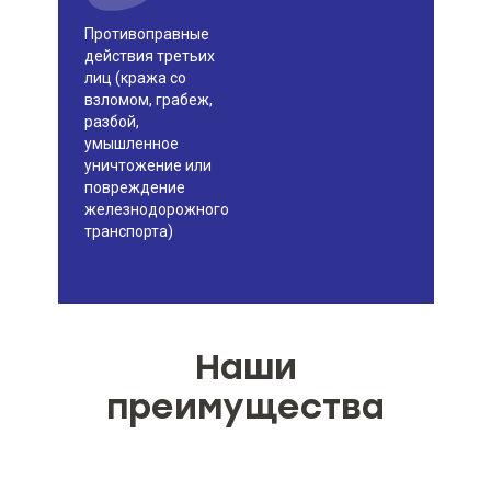
необходимости ознакомления с
информацией до заключения
Противоправные
договора страхования
действия третьих
лиц (кража со
взломом, грабеж,
разбой,
умышленное
уничтожение или
повреждение
железнодорожного
транспорта)
Наши
преимущества