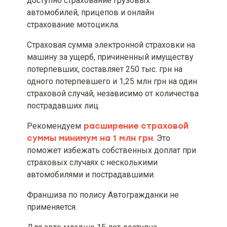
доступно страхование грузовых
период(ы) страхования (при
автомобилей, прицепов и онлайн
наличии)]
страхование мотоцикла.
Порядок заключения и оплаты
Страховая сумма электронной страховки на
договора обязательного
машину за ущерб, причиненный имуществу
страхования гражданско-
потерпевших, составляет 250 тыс. грн на
правовой ответственности
владельцев наземных
одного потерпевшего и 1,25 млн грн на один
транспортных средств и
страховой случай, независимо от количества
способы получения информации
пострадавших лиц.
о факте внесения записи о
договоре ОСАГО
Рекомендуем
расширение страховой
суммы минимум на 1 млн грн
. Это
Перечень категорий физических
лиц, имеющих право на
поможет избежать собственных доплат при
уменьшение размера страховой
страховых случаях с несколькими
премии по внутреннему договору
автомобилями и пострадавшими.
ОСАГО
Франшиза по полису Автогражданки не
В случае смены владельца
применяется.
обеспеченного ТС