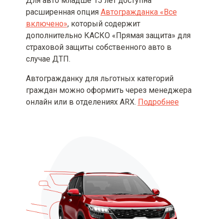
Для авто младше 15 лет доступна
Информация о МТСБУ
расширенная опция
Автогражданка «Все
включено»
, который содержит
Основания и порядок
дополнительно КАСКО «Прямая защита» для
осуществления регламентной
страховой защиты собственного авто в
выплаты МТСБУ
случае ДТП.
Порядок действий для
Автогражданку для льготных категорий
получения страховой выплаты по
прямому урегулированию
граждан можно оформить через менеджера
страхового случая.
онлайн или в отделениях ARX.
Подробнее
Возможные последствия для
потребителя в случае
невыполнения им обязанностей,
определенных договором
страхования, включая
несвоевременное уведомление о
наступлении страхового случая
без уважительных причин и
несвоевременную уплату
страховой премии или ее
последующей части