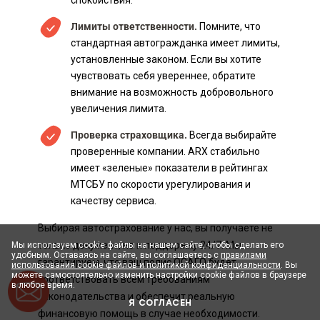
Лимиты ответственности.
Помните, что
стандартная автогражданка имеет лимиты,
установленные законом. Если вы хотите
чувствовать себя увереннее, обратите
внимание на возможность добровольного
увеличения лимита.
Проверка страховщика.
Всегда выбирайте
проверенные компании. ARX стабильно
имеет «зеленые» показатели в рейтингах
МТСБУ по скорости урегулирования и
качеству сервиса.
Выбирая автострахование у нас, вы получаете не
только документ, но и поддержку 24/7. Мы
Мы используем cookie файлы на нашем сайте, чтобы сделать его
удобным. Оставаясь на сайте, вы соглашаетесь с
правилами
гарантируем, что ваш полис ОСАГО будет
использования cookie файлов и политикой конфиденциальности
. Вы
можете самостоятельно изменить настройки cookie файлов в браузере
соответствовать всем требованиям
в любое время.
законодательства и обеспечит реальную
Я СОГЛАСЕН
финансовую помощь в случае необходимости.