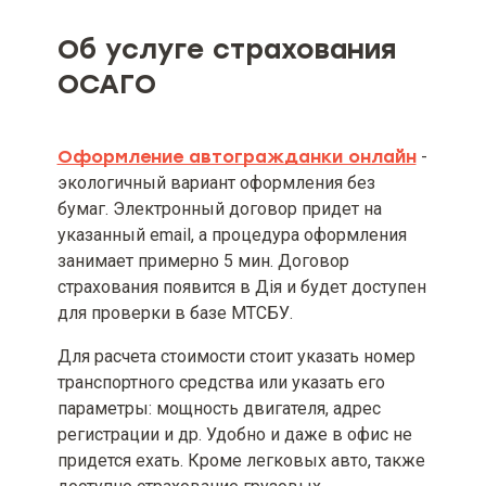
Страховые риски и ограничение
страхования (при наличии)
Об услуге страхования
Минимальный и максимальный
ОСАГО
размер страховой суммы (лимита
ответственности), если
минимальный и максимальный
размер страховой суммы
Оформление автогражданки онлайн
-
определены условиями
экологичный вариант оформления без
страхового продукта
бумаг. Электронный договор придет на
указанный email, а процедура оформления
Минимальный и максимальный
занимает примерно 5 мин. Договор
размер страховой премии и/или
страхового тарифа
страхования появится в Дія и будет доступен
для проверки в базе МТСБУ.
Вид, минимальный и
максимальный размер франшизы
Для расчета стоимости стоит указать номер
(при наличии)
транспортного средства или указать его
параметры: мощность двигателя, адрес
Территория и срок действия
регистрации и др. Удобно и даже в офис не
договора страхования [включая
придется ехать. Кроме легковых авто, также
информацию о порядке
вступления его в действие и