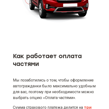
Информация о возможности
приобрести страховой продукт
отдельно, если такой продукт
предлагается вместе с
сопутствующим и/или
дополнительным товаром,
работой или услугой, не
являющейся страховой, как
составляющая одного пакета
или договора
Как работает оплата
Условия получения скидки на
страховой продукт и
частями
предложения страховщика (при
наличии), включая сроки их
действия
Мы позаботились о том, чтобы оформление
автогражданки было максимально удобным
Перечень сведений, имеющих
существенное значение для
для вас, поэтому при необходимости можно
оценки страхового риска, и/или
выбрать опцию «Оплата частями».
информация о других
обстоятельствах, учитываемых
Сумма страхового платежа делится на
три
при определении размера