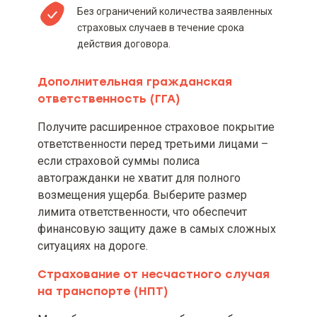
сопутствующим и/или
Без ограничений количества заявленных
дополнительным товаром,
страховых случаев в течение срока
работой или услугой, не
действия договора.
являющейся страховой, как
составляющая одного пакета
или договора
Дополнительная гражданская
ответственность (ГГА)
Условия получения скидки на
страховой продукт и акционные
Получите расширенное страховое покрытие
предложения страховщика (при
ответственности перед третьими лицами –
наличии), включая сроки их
действия
если страховой суммы полиса
автогражданки не хватит для полного
Перечень сведений, имеющих
возмещения ущерба. Выберите размер
существенное значение для
лимита ответственности, что обеспечит
оценки страхового риска, и/или
финансовую защиту даже в самых сложных
информация о других
обстоятельствах, учитываемых
ситуациях на дороге.
при определении размера
страховой премии
Страхование от несчастного случая
на транспорте (НПТ)
Оговорки для потребителя о
необходимости ознакомления с