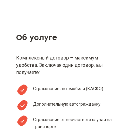
Объект страхования
Страховые риски и ограничение
страхования (при наличии)
Об услуге
Минимальный и максимальный
размер страховой суммы (лимита
ответственности), если
Комплексный договор – максимум
минимальный и максимальный
удобства. Заключая один договор, вы
размер страховой суммы
определены условиями
получаете:
страхового продукта
Страхование автомобиля (КАСКО)
Минимальный и максимальный
размер страховой премии и/или
страхового тарифа
Дополнительную автогражданку
Вид, минимальный и
Страхование от несчастного случая на
максимальный размеры
транспорте
франшизы (при наличии)