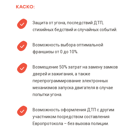
КАСКО:
Территория и срок действия
договора страхования [включая
информацию о порядке
вступления его в действие и
Защита от угона, последствий ДТП,
период(ы) страхования (при
стихийных бедствий и случайных событий.
наличии)]
Возможность выбора оптимальной
Возможные последствия для
франшизы от 0 до 10%.
потребителя в случае
невыполнения им обязанностей,
определенных договором
Возмещение 50% затрат на замену замков
страхования, включая
дверей и зажигания, а также
несвоевременное уведомление о
наступлении страхового случая
перепрограммирование электронных
без уважительных причин и
механизмов запуска двигателя в случае
несвоевременную уплату
попытки угона.
страховой премии или ее
последующей части
Возможность оформления ДТП с другим
Информация о возможности
участником посредством составления
приобрести страховой продукт
Европротокола – без вызова полиции.
отдельно, если такой продукт
предлагается вместе с