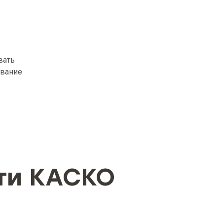
вать
ование
ти КАСКО