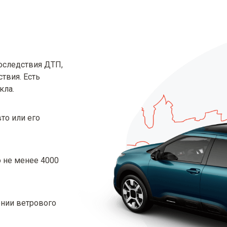
последствия ДТП,
твия. Есть
кла.
то или его
о не менее 4000
ении ветрового