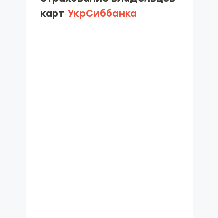
карт
УкрСиббанка