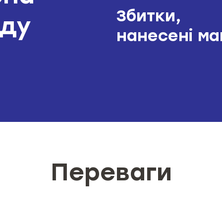
стотне значення для оцінки страхового ризику
Збитки,
зду
 час визначення розміру страхової премії
нанесені ма
ро необхідність ознайомлення з інформаціє
Переваги