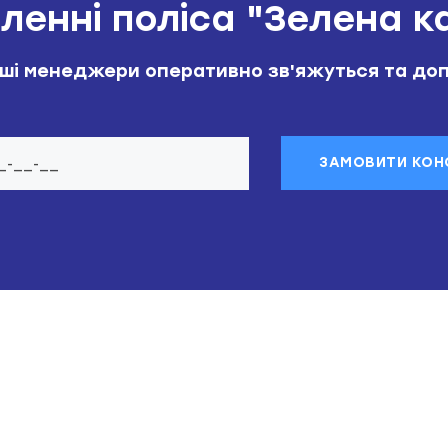
енні поліса "Зелена к
аші менеджери оперативно зв'яжуться та до
ЗАМОВИТИ КОН