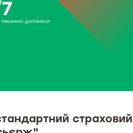
/7
 технічної допомоги
стандартний страховий
сьєрж"