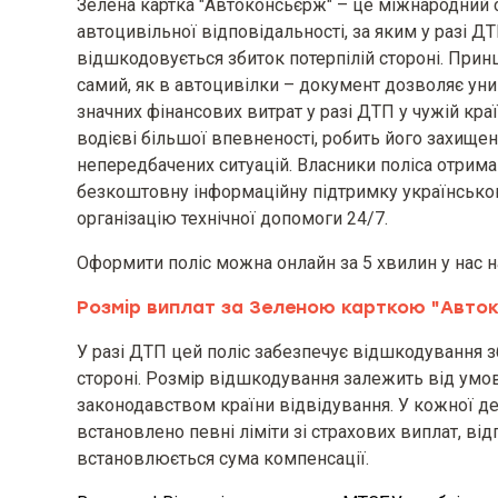
Зелена картка "Автоконсьєрж" – це міжнародний 
автоцивільної відповідальності, за яким у разі Д
Територія та строк дії договор
відшкодовується збиток потерпілій стороні. Принц
страхування (за наявності)]
самий, як в автоцивілки – документ дозволяє уни
значних фінансових витрат у разі ДТП у чужій країн
водієві більшої впевненості, робить його захище
Порядок укладення та оплати м
непередбачених ситуацій. Власники поліса отрим
відповідальності власників на
безкоштовну інформаційну підтримку українськ
організацію технічної допомоги 24/7.
запису про договір страхуванн
Оформити поліс можна онлайн за 5 хвилин у нас 
У разі зміни власника забезпеч
Розмір виплат за Зеленою карткою "Авто
зберігає чинність до закінченн
У разі ДТП цей поліс забезпечує відшкодування з
власника зазначеного ТЗ.
стороні. Розмір відшкодування залежить від умо
законодавством країни відвідування. У кожної 
встановлено певні ліміти зі страхових виплат, від
Інформація про МТСБУ
встановлюється сума компенсації.