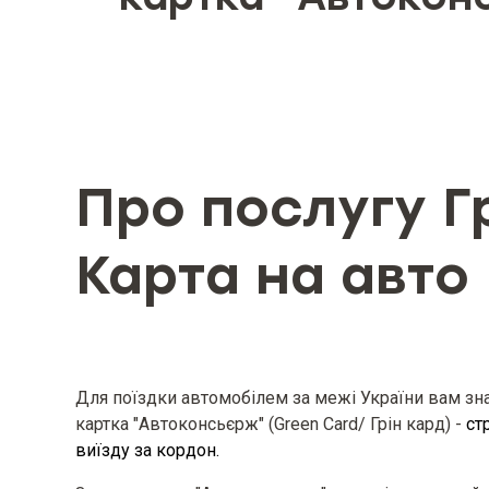
Об’єкт страхування
Страхові ризики та обмеження 
Про послугу Г
Карта на авто
Мінімальний та максимальний ро
розмір страхової суми визначе
Мінімальний та максимальний ро
Для поїздки автомобілем за межі України вам зн
картка "Автоконсьєрж" (Green Card/ Грін кард) -
ст
виїзду за кордон.
Вид, мінімальний та максималь