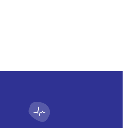
ених договором страхування,
 поважних причин та несвоєчасну
 продукт пропонується разом із
овою, як складова одного пакета
ика (за наявності), включаючи