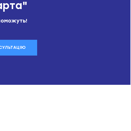
арта"
поможуть!
СУЛЬТАЦІЮ