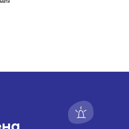
 мати
я регламентної виплати МТСБУ
а в разі невиконання ним обов’язків, визнач
млення про настання страхового випадку без
наступної частини
дбати страховий продукт окремо, якщо такий
варом, роботою або послугою, що не є страх
ховий продукт та акційні пропозиції страхов
ена