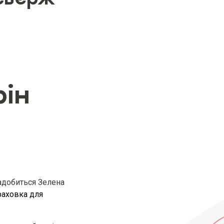
страхування (за наявності)
рін
зміри страхової суми (ліміту відповідальності
ні умовами страхового продукту
зміри страхової премії та/або страхового та
адобиться Зелена
раховка для
ний розміри франшизи (за наявності)