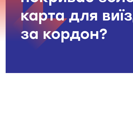
Перелік відомостей, що мають і
карта для виї
обставини, що враховуються під
за кордон?
Застереження для споживача п
страхування