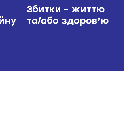
, та/або інформація про інші
Збитки - життю
йну
та/або здоров’ю
ю до укладення договору