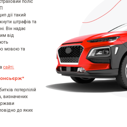
страховий поліс
ТП
у страхування [включаючи інформацію про поря
ип дії такий
кнути штрафів та
і. Він надає
ним від
іжнародного договору обов’язкового страхув
ають
земних транспортних засобів та способи отри
ою мовою та
я
на
сайті.
еного ТЗ в результаті його правомірного відч
консьєрж"
я строку його дії, а права та обов’язки страх
битків потерпілій
в, визначених
держави
повідно до яких