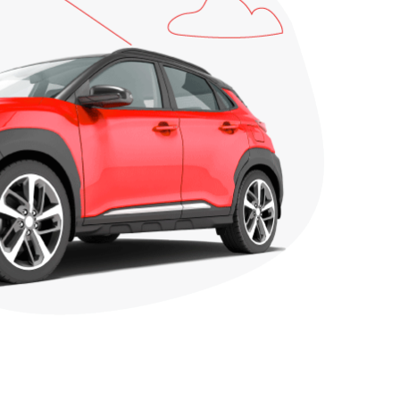
док вступу його в дію та період(и)
ання цивільно-правової
мання інформації про факт внесення
уження договір «Зелена картка»
увальника переходять до нового