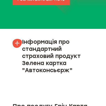
Інформація про
стандартний
страховий продукт
Зелена картка
"Автоконсьєрж"
Об’єкт страхування
Страхові ризики та обмеження
страхування (за наявності)