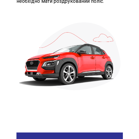
необхідно мати роздрукований поліс.
регламентної виплати МТСБУ
Можливі наслідки для споживача
в разі невиконання ним обов’язків,
визначених договором
страхування, включаючи
несвоєчасне повідомлення про
настання страхового випадку
без поважних причин та
несвоєчасну сплату страхової
премії або її наступної частини
Інформація про можливість
придбати страховий продукт
окремо, якщо такий продукт
пропонується разом із супутнім
та/або додатковим товаром,
роботою або послугою, що не є
страховою, як складова одного
пакета або договору
Умови отримання знижки на
страховий продукт та акційні