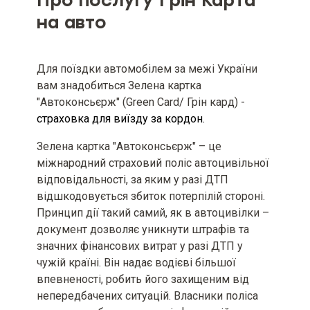
Про послугу Грін Карта
Мінімальний та максимальний
на авто
розміри страхової суми (ліміту
відповідальності), якщо
мінімальний та максимальний
розмір страхової суми визначені
Для поїздки автомобілем за межі України
умовами страхового продукту
вам знадобиться Зелена картка
"Автоконсьєрж" (Green Card/ Грін кард) -
Мінімальний та максимальний
страховка для виїзду за кордон.
розміри страхової премії та/або
страхового тарифу
Зелена картка "Автоконсьєрж" – це
міжнародний страховий поліс автоцивільної
Вид, мінімальний та
відповідальності, за яким у разі ДТП
максимальний розміри франшизи
(за наявності)
відшкодовується збиток потерпілій стороні.
Принцип дії такий самий, як в автоцивілки –
Територія та строк дії договору
документ дозволяє уникнути штрафів та
страхування [включаючи
значних фінансових витрат у разі ДТП у
інформацію про порядок вступу
чужій країні. Він надає водієві більшої
його в дію та період(и)
страхування (за наявності)]
впевненості, робить його захищеним від
непередбачених ситуацій. Власники поліса