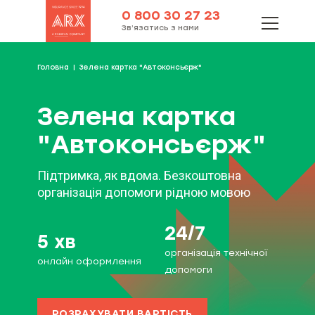
0 800 30 27 23
Зв’язатись з нами
Головна
Зелена картка "Автоконсьєрж"
Зелена картка
"Автоконсьєрж"
Підтримка, як вдома. Безкоштовна
організація допомоги рідною мовою
24/7
5 хв
організація технічної
онлайн оформлення
допомоги
РОЗРАХУВАТИ ВАРТІСТЬ