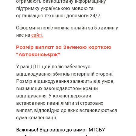
Порядок укладення та оплати
отримають безкоштовну інформаційну
міжнародного договору
підтримку українською мовою та
обов’язкового страхування
організацію технічної допомоги 24/7.
цивільно-правової
відповідальності власників
Оформити поліс можна онлайн за 5 хвилин у
наземних транспортних засобів
та способи отримання
нас на
сайті.
інформації про факт внесення
запису про договір страхування
Розмір виплат за Зеленою карткою
"Автоконсьєрж"
У разі зміни власника
забезпеченого ТЗ в результаті
У разі ДТП цей поліс забезпечує
його правомірного відчуження
відшкодування збитків потерпілій стороні.
договір «Зелена картка»
зберігає чинність до закінчення
Розмір відшкодування залежить від умов,
строку його дії, а права та
визначених законодавством країни
обов’язки страхувальника
відвідування. У кожної держави
переходять до нового власника
зазначеного ТЗ.
встановлено певні ліміти зі страхових
виплат, відповідно до яких встановлюється
Інформація про МТСБУ
сума компенсації.
Важливо! Відповідно до вимог МТСБУ
Підстави та порядок здійснення