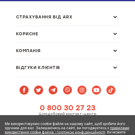
СТРАХУВАННЯ ВІД ARX
КОРИСНЕ
КОМПАНІЯ
ВІДГУКИ КЛІЄНТІВ
0 800 30 27 23
Цілодобовий контакт-центр
Ми використовуємо cookie файли на нашому сайті, щоб зробити його
зручним для вас. Залишаючись на сайті, ви погоджуєтесь з
правилами
© Страхова компанія "АRX" 2026
використання cookie файлів і політикою конфіденційності
. Ви можете