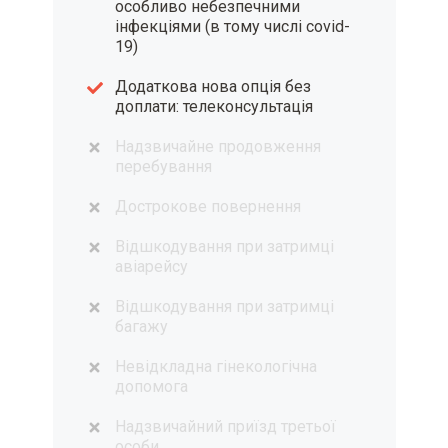
особливо небезпечними
інфекціями (в тому числі covid-
19)
Додаткова нова опція без
доплати: телеконсультація
Надзвичайне продовження
перебування
Дострокове повернення
Відшкодування при затримці
авіарейсу
Відшкодування при затримці
багажу
Невідкладна гінекологічна
допомога
Надзвичайний приїзд третьої
особи