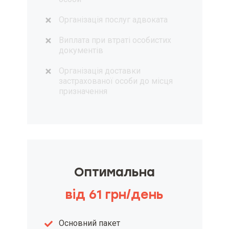
Організація послуг адвоката
Виплата при втраті особистих
документів
Організація доставки
застрахованої особи до місця
призначення
Оптимальна
від 61 грн/день
Основний пакет