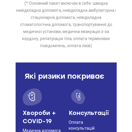
(* Основний пакет включає в себе: швидка
невідкладна допомога, невідкладна амбулаторна і
стаціонарна допомога, невідкладна
стоматологічна допомога, транспортування до
медичної установи, медична евакуація з-за
кордону, репатріація тіла, оплата термінових
повідомлень, оплата ліків)
Які ризики покриває
Хвороби +
Консультації
COVID-19
Оплата
консультацій
Медична допомога