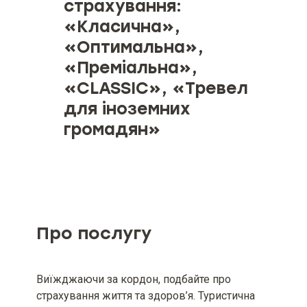
страхування:
«Класична»,
«Оптимальна»,
«Преміальна»,
«CLASSIC», «Тревел
для іноземних
громадян»
Об’єкт страхування
Страхові ризики та обмеження
страхування (за наявності)
Про послугу
Мінімальний та максимальний
розміри страхової суми (ліміту
відповідальності), якщо
Виїжджаючи за кордон, подбайте про
мінімальний та максимальний
страхування життя та здоров’я. Туристична
розміри страхової суми визначені