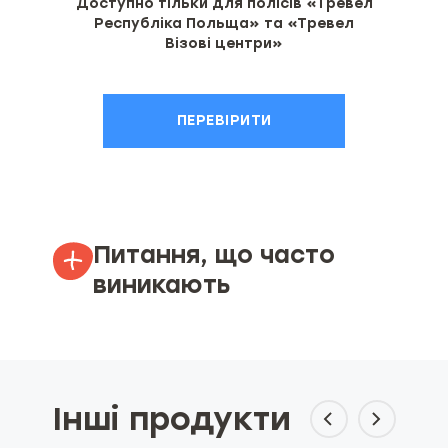
Доступно тільки для полісів «Тревел
Республіка Польща» та «Тревел
Візові центри»
ПЕРЕВІРИТИ
Питання, що часто
виникають
Чи можна змінити умови
туристичної страховки після її
оформлення?
Інші продукти
Як за 5 хвилин оформити
страхування для поїздки по