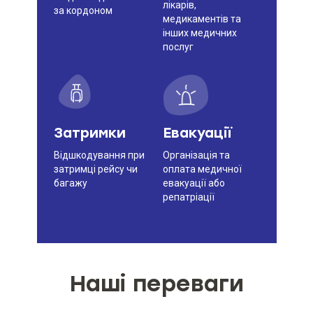
лікарів,
за кордоном
медикаментів та
інших медичних
послуг
Затримки
Евакуації
Відшкодування при
Організація та
затримці рейсу чи
оплата медичної
багажу
евакуації або
репатріації
Наші переваги