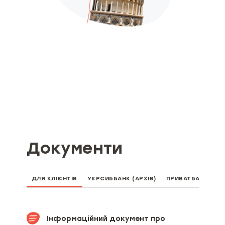
Документи
ДЛЯ КЛІЄНТІВ
УКРСИББАНК (АРХІВ)
ПРИВАТБАНК
П
Інформаційний документ про