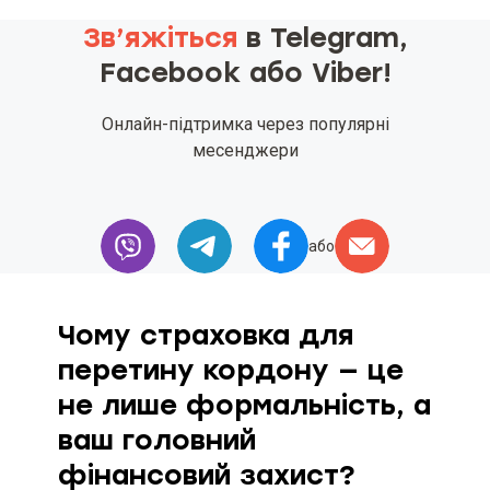
Чи входить в туристичний поліс
Зв’яжіться
в Telegram,
страхування багажу?
Facebook або Viber!
Як обрати страховку з покриттям
активного відпочинку?
Онлайн-підтримка через популярні
месенджери
Як купити страховку без
франшизи та з повним покриттям
витрат на лікування та COVID-19?
або
Чи покриває страховка для
мандрівників невідкладну
допомогу для вагітних та хронічні
захворювання?
Чому страховка для
перетину кордону — це
Як працює цілодобова підтримка
асистансу під час подорожі за
не лише формальність, а
кордон?
ваш головний
фінансовий захист?