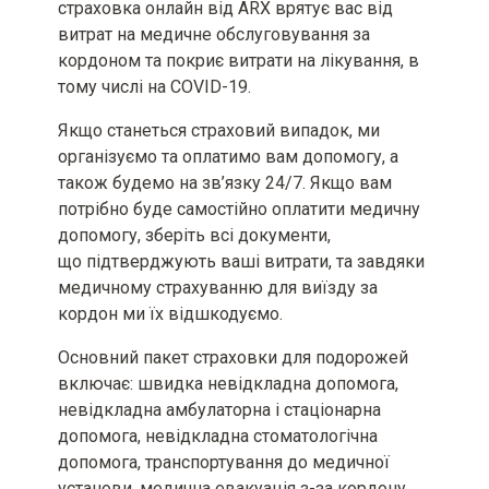
умовами страхового продукту
страховка онлайн від ARX врятує вас від
витрат на медичне обслуговування за
Мінімальний та максимальний
кордоном та покриє витрати на лікування, в
розміри страхової премії та/або
тому числі на СOVID-19.
страхового тарифу
Якщо станеться страховий випадок, ми
Вид, мінімальний та
організуємо та оплатимо вам допомогу, а
максимальний розміри франшизи
також будемо на зв’язку 24/7. Якщо вам
(за наявності)
потрібно буде самостійно оплатити медичну
допомогу, зберіть всі документи,
Територія та строк дії договору
що підтверджують ваші витрати, та завдяки
страхування [включаючи
інформацію про порядок вступу
медичному страхуванню для виїзду за
його в дію та період(и)
кордон ми їх відшкодуємо.
страхування (за наявності)]
Основний пакет страховки для подорожей
Можливі наслідки для споживача
включає: швидка невідкладна допомога,
в разі невиконання ним обов’язків,
невідкладна амбулаторна і стаціонарна
визначених договором
страхування, включаючи
допомога, невідкладна стоматологічна
несвоєчасне повідомлення про
допомога, транспортування до медичної
настання страхового випадку
установи, медична евакуація з-за кордону,