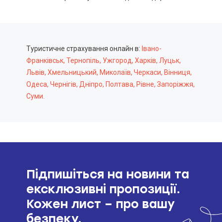
Туристичне страхування онлайн в:
Івано-
Франківськ,
Тернопіль,
Ужгород,
Харків,
Луцьк,
Львів,
Хмельницький,
Миколаїв,
Черкаси,
Вінниця,
Одеса,
Чернігів,
Дніпро,
Полтава,
Рівне,
Запоріжжя,
Суми.
Підпишіться на новини та
ексклюзивні пропозиції.
Кожен лист – про вашу
безпеку.