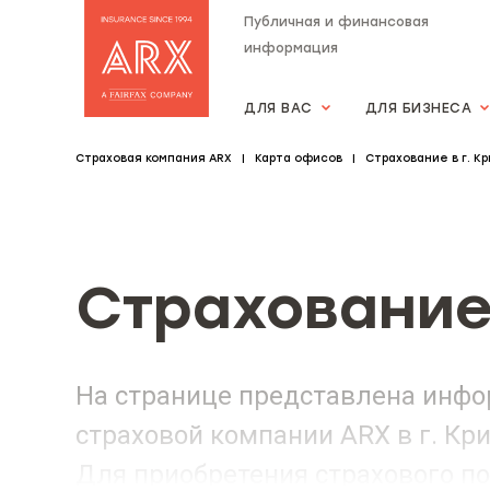
Публичная и финансовая
информация
ДЛЯ ВАС
ДЛЯ БИЗНЕСА
Страхова компанія "АRX"
Страховая компания ARX
Карта офисов
Страхование в г. Кр
Страхование 
На странице представлена инфо
страховой компании ARX в г. Кр
Для приобретения страхового по