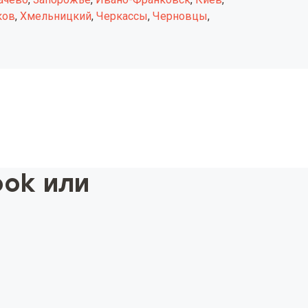
ков
,
Хмельницкий
,
Черкассы
,
Черновцы
,
ook или
ы