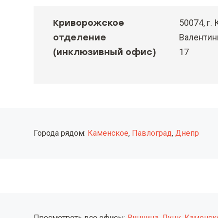
Криворожское
50074, г. 
отделение
Валентины
(инклюзивный офис)
17
Города рядом:
Каменское
,
Павлоград
,
Днепр
Просмотреть все офисы:
Винница
,
Луцк
,
Каменск