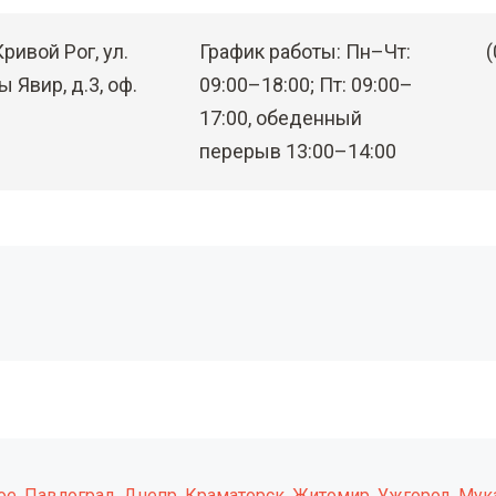
Кривой Рог, ул.
График работы: Пн–Чт:
(
 Явир, д.3, оф.
09:00–18:00; Пт: 09:00–
17:00, обеденный
перерыв 13:00–14:00
ое
,
Павлоград
,
Днепр
,
Краматорск
,
Житомир
,
Ужгород
,
Мук