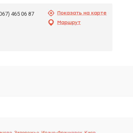
Показать на карте
067) 465 06 87
Маршрут
ачево
,
Запорожье
,
Ивано-Франковск
,
Киев
,