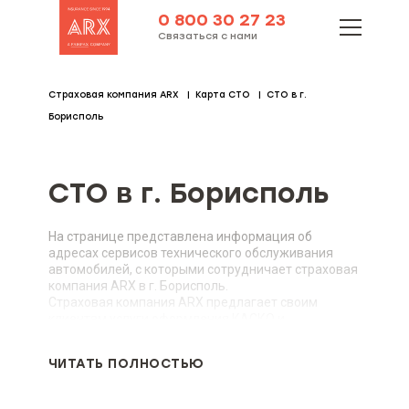
0 800 30 27 23
Связаться с нами
Страховая компания ARX
Карта СТО
СТО в г.
Борисполь
СТО в г. Борисполь
На странице представлена информация об
адресах сервисов технического обслуживания
автомобилей, с которыми сотрудничает страховая
компания ARX в г. Борисполь.
Страховая компания ARX предлагает своим
клиентам услуги оформления КАСКО и
автогражданки в г. Борисполь. За дополнительной
информацией обращайтесь в наш офис или
ЧИТАТЬ ПОЛНОСТЬЮ
изучите информацию на сайте.