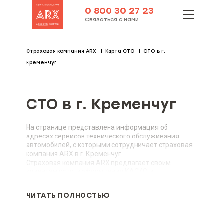
0 800 30 27 23
Связаться с нами
Страховая компания ARX
Карта СТО
СТО в г.
Кременчуг
СТО в г. Кременчуг
На странице представлена информация об
адресах сервисов технического обслуживания
автомобилей, с которыми сотрудничает страховая
компания ARX в г. Кременчуг.
Страховая компания ARX предлагает своим
клиентам услуги оформления КАСКО и
автогражданки в г. Кременчуг. За дополнительной
информацией обращайтесь в наш офис или
ЧИТАТЬ ПОЛНОСТЬЮ
изучите информацию на сайте.