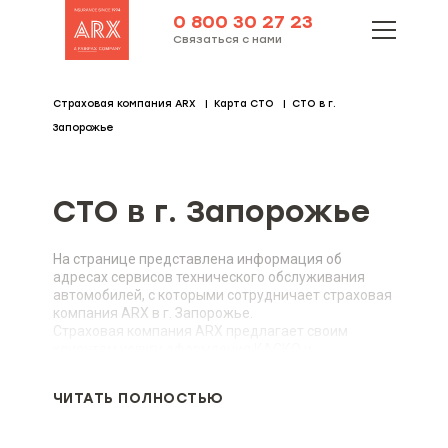
0 800 30 27 23
Связаться с нами
Страховая компания ARX
Карта СТО
СТО в г.
Запорожье
СТО в г. Запорожье
На странице представлена информация об
адресах сервисов технического обслуживания
автомобилей, с которыми сотрудничает страховая
компания ARX в г. Запорожье.
Страховая компания ARX предлагает своим
клиентам услуги оформления КАСКО и
автогражданки в г. Запорожье. За дополнительной
информацией обращайтесь в наш офис или
ЧИТАТЬ ПОЛНОСТЬЮ
изучите информацию на сайте.