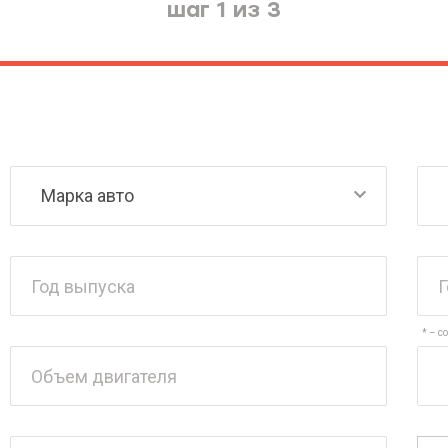
шаг 1 из 3
* – с