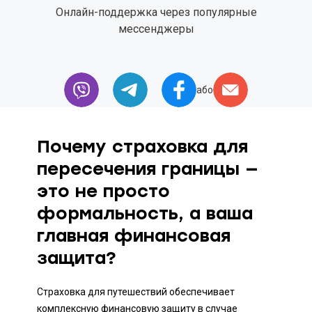
Онлайн-поддержка через популярные
Как выбрать страховку с
мессенджеры
покрытием активного отдыха?
Как купить страховку без
франшизы и с полным покрытием
расходов на лечение и COVID-19?
або
Покрывает ли страховка для
путешественников неотложную
Почему страховка для
помощь беременным и
хронические заболевания?
пересечения границы —
это не просто
Как работает круглосуточная
поддержка ассистанса во время
формальность, а ваша
поездки за границу?
главная финансовая
защита?
Страховка для путешествий обеспечивает
комплексную финансовую защиту в случае