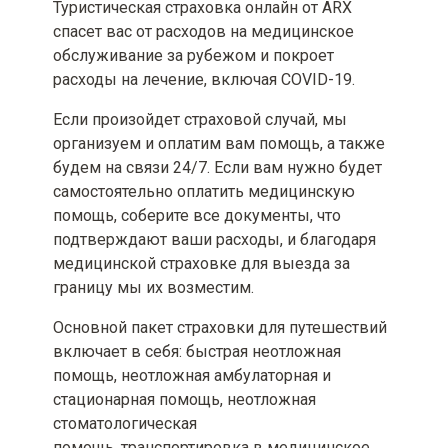
определены условиями
Туристическая страховка онлайн от ARX
страхового продукта
спасет вас от расходов на медицинское
обслуживание за рубежом и покроет
Минимальный и максимальный
расходы на лечение, включая COVID-19.
размер страховой премии и/или
страхового тарифа
Если произойдет страховой случай, мы
организуем и оплатим вам помощь, а также
Вид, минимальный и
будем на связи 24/7. Если вам нужно будет
максимальный размер франшизы
самостоятельно оплатить медицинскую
(при наличии)
помощь, соберите все документы, что
подтверждают ваши расходы, и благодаря
Территория и срок действия
договора страхования [включая
медицинской страховке для выезда за
информацию о порядке
границу мы их возместим.
вступления его в действие и
период(ы) страхования (при
Основной пакет страховки для путешествий
наличии)]
включает в себя: быстрая неотложная
помощь, неотложная амбулаторная и
Возможные последствия для
потребителя в случае
стационарная помощь, неотложная
невыполнения им обязанностей,
стоматологическая
определенных договором
помощь, транспортировка в медицинское