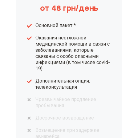
такую ​​информацию
от 48 грн/день
Основной пакет *
Оказания неотложной
медицинской помощи в связи с
заболеваниями, которые
связаны с особо опасными
инфекциями (в том числе covid-
19)
Дополнительная опция:
телеконсультация
Чрезвычайное продление
пребывания
Досрочное возвращение
Возмещение при задержке
авиарейса